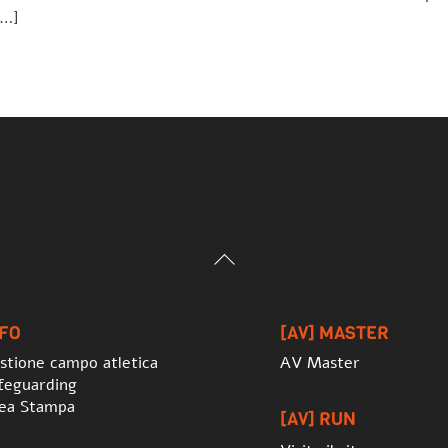
[…]
Back
To
Top
NFO
[AV] MASTER
stione campo atletica
AV Master
feguarding
ea Stampa
[AV] RUN