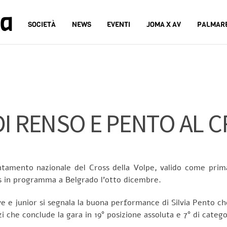
na
SOCIETÀ
NEWS
EVENTI
JOMA X AV
PALMAR
I RENSO E PENTO AL 
untamento nazionale del Cross della Volpe, valido come prim
oss in programma a Belgrado l’otto dicembre.
ve e junior si segnala la buona performance di Silvia Pento che 
 che conclude la gara in 19° posizione assoluta e 7° di catego