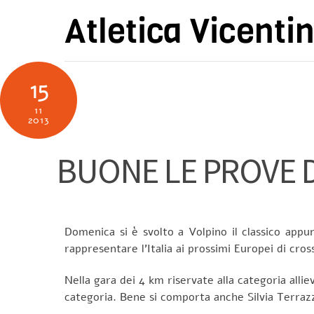
Skip
Atletica Vicenti
to
content
15
11
2013
BUONE LE PROVE D
Domenica si è svolto a Volpino il classico app
rappresentare l’Italia ai prossimi Europei di cr
Nella gara dei 4 km riservate alla categoria allie
categoria. Bene si comporta anche Silvia Terrazzi