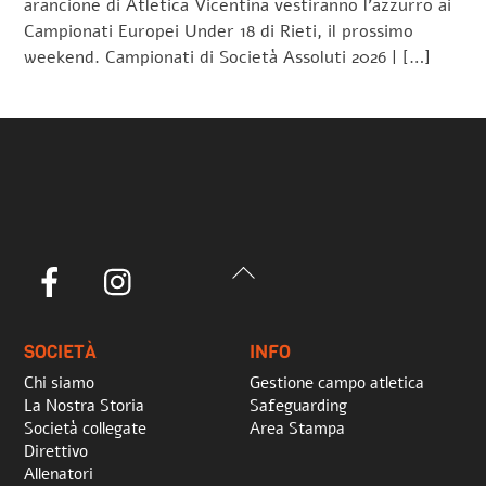
arancione di Atletica Vicentina vestiranno l’azzurro ai
Campionati Europei Under 18 di Rieti, il prossimo
weekend. Campionati di Società Assoluti 2026 | […]
Back
Facebook
Instagram
To
Top
SOCIETÀ
INFO
Chi siamo
Gestione campo atletica
La Nostra Storia
Safeguarding
Società collegate
Area Stampa
Direttivo
Allenatori