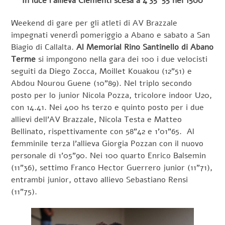
In luce l’allieva Clementi scesa a 4’35″55 nei 1500
Weekend di gare per gli atleti di AV Brazzale
impegnati venerdì pomeriggio a Abano e sabato a San
Biagio di Callalta.
Al Memorial Rino Santinello di Abano
Terme
si impongono nella gara dei 100 i due velocisti
seguiti da Diego Zocca, Moillet Kouakou (12”51) e
Abdou Nourou Guene (10”89). Nel triplo secondo
posto per lo junior Nicola Pozza, tricolore indoor U20,
con 14.41. Nei 400 hs terzo e quinto posto per i due
allievi dell’AV Brazzale, Nicola Testa e Matteo
Bellinato, rispettivamente con 58”42 e 1’01”65. Al
femminile terza l’allieva Giorgia Pozzan con il nuovo
personale di 1’05”90. Nei 100 quarto Enrico Balsemin
(11”36), settimo Franco Hector Guerrero junior (11”71),
entrambi junior, ottavo allievo Sebastiano Rensi
(11”75).