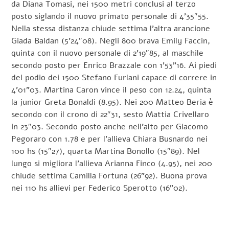
da Diana Tomasi, nei 1500 metri conclusi al terzo
posto siglando il nuovo primato personale di 4’35″55.
Nella stessa distanza chiude settima l’altra arancione
Giada Baldan (5’24″08). Negli 800 brava Emily Faccin,
quinta con il nuovo personale di 2’19″85, al maschile
secondo posto per Enrico Brazzale con 1’53”16. Ai piedi
del podio dei 1500 Stefano Furlani capace di correre in
4’01”03. Martina Caron vince il peso con 12.24, quinta
la junior Greta Bonaldi (8.95). Nei 200 Matteo Beria è
secondo con il crono di 22″31, sesto Mattia Crivellaro
in 23″03. Secondo posto anche nell’alto per Giacomo
Pegoraro con 1.78 e per l’allieva Chiara Busnardo nei
100 hs (15″27), quarta Martina Bonollo (15″89). Nel
lungo si migliora l’allieva Arianna Finco (4.95), nei 200
chiude settima Camilla Fortuna (26”92). Buona prova
nei 110 hs allievi per Federico Sperotto (16”02).