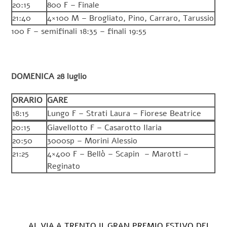
20:15
800 F – Finale
21:40
4×100 M – Brogliato, Pino, Carraro, Tarussio
100 F – semifinali 18:35 – finali 19:55
DOMENICA 28 luglio
ORARIO
GARE
18:15
Lungo F – Strati Laura – Fiorese Beatrice
20:15
Giavellotto F – Casarotto Ilaria
20:50
3000sp – Morini Alessio
21:25
4×400 F – Bellò – Scapin – Marotti –
Reginato
AL VIA A TRENTO IL GRAN PREMIO ESTIVO DEL