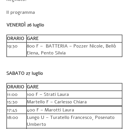
Il programma
VENERDÌ 26 luglio
ORARIO
GARE
19:30
800 F – BATTERIA – Pozzer Nicole, Bellò
Elena, Pento Silvia
SABATO 27 luglio
ORARIO
GARE
11:00
100 F – Strati Laura
15:30
Martello F – Carlesso Chiara
17:45
400 F – Marotti Laura
18:00
Lungo U – Turatello Francesco¸ Posenato
Umberto