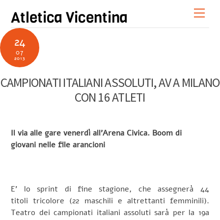
Skip
Men
Atletica Vicentina
to
content
24
07
2013
CAMPIONATI ITALIANI ASSOLUTI, AV A MILANO
CON 16 ATLETI
Il via alle gare venerdì all’Arena Civica. Boom di
giovani nelle file arancioni
E’ lo sprint di fine stagione, che assegnerà 44
titoli tricolore (22 maschili e altrettanti femminili).
Teatro dei campionati italiani assoluti sarà per la 19a