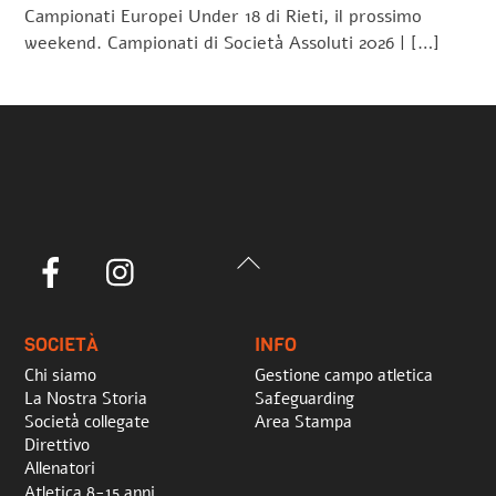
Campionati Europei Under 18 di Rieti, il prossimo
weekend. Campionati di Società Assoluti 2026 | […]
Back
Facebook
Instagram
To
Top
SOCIETÀ
INFO
Chi siamo
Gestione campo atletica
La Nostra Storia
Safeguarding
Società collegate
Area Stampa
Direttivo
Allenatori
Atletica 8-15 anni