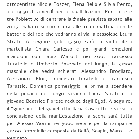
ottocentiste Nicole Pozzer, Elena Bellò e Silvia Pento,
alle 19.30 di venerdì per le qualificazioni. Per tutte e
tre l’obiettivo di centrare la finale prevista sabato alle
20.15. Sabato si comincerà alle 11 di mattina con le
batterie dei 100 che vedranno al via la cassolese Laura
Strati. A seguire (alle 15.30) sarà la volta della
martellista Chiara Carlesso e poi grandi emozioni
arancioni con Laura Marotti nei 400, Francesco
Turatello e Umberto Posenato nel lungo, la 4×100
maschile che vedrà schierati Alessandro Brogliato,
Alessandro Pino, Francesco Turatello e Francesco
Tarussio. Domenica pomeriggio le prime a scendere
nella pedana del lungo saranno Laura Strati e la
giovane Beatrice Fiorese reduce dagli Eyof. A seguire,
il “gioiellino” del giavellotto Ilaria Casarotto e verso la
conclusione della manifestazione la scena sarà tutta
per Alessio Morini nei 3000 siepi e per la rampante
4×400 femminile composta da Bellò, Scapin, Marotti e
Reginato.