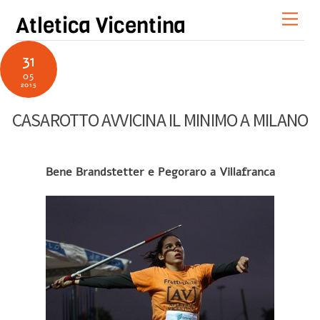
Skip
Men
Atletica Vicentina
to
content
31
05
2015
CASAROTTO AVVICINA IL MINIMO A MILANO
Bene Brandstetter e Pegoraro a Villafranca