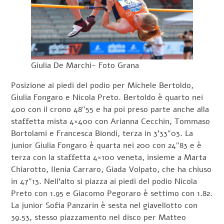
Giulia De Marchi- Foto Grana
Posizione ai piedi del podio per Michele Bertoldo,
Giulia Fongaro e Nicola Preto. Bertoldo è quarto nei
400 con il crono 48″55 e ha poi preso parte anche alla
staffetta mista 4×400 con Arianna Cecchin, Tommaso
Bortolami e Francesca Biondi, terza in 3’33″03. La
junior Giulia Fongaro è quarta nei 200 con 24″83 e è
terza con la staffetta 4×100 veneta, insieme a Marta
Chiarotto, Ilenia Carraro, Giada Volpato, che ha chiuso
in 47″13. Nell’alto si piazza ai piedi del podio Nicola
Preto con 1.95 e Giacomo Pegoraro è settimo con 1.82.
La junior Sofia Panzarin è sesta nel giavellotto con
39.53, stesso piazzamento nel disco per Matteo