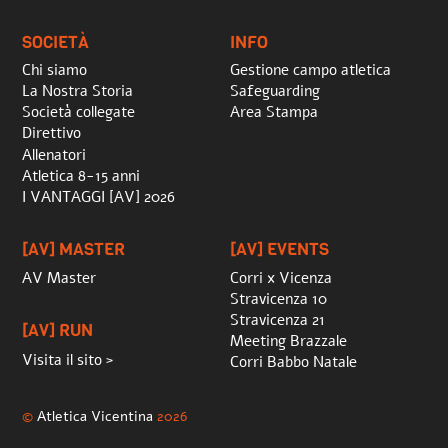
Top
SOCIETÀ
INFO
Chi siamo
Gestione campo atletica
La Nostra Storia
Safeguarding
Società collegate
Area Stampa
Direttivo
Allenatori
Atletica 8-15 anni
I VANTAGGI [AV] 2026
[AV] MASTER
[AV] EVENTS
AV Master
Corri x Vicenza
Stravicenza 10
Stravicenza 21
[AV] RUN
Meeting Brazzale
Visita il sito >
Corri Babbo Natale
©
Atletica Vicentina
2026