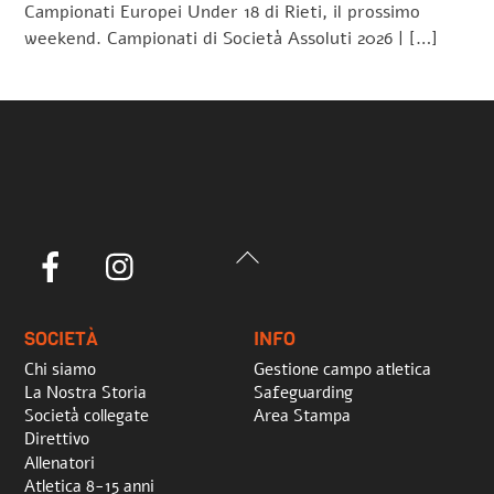
Campionati Europei Under 18 di Rieti, il prossimo
weekend. Campionati di Società Assoluti 2026 | […]
Back
Facebook
Instagram
To
Top
SOCIETÀ
INFO
Chi siamo
Gestione campo atletica
La Nostra Storia
Safeguarding
Società collegate
Area Stampa
Direttivo
Allenatori
Atletica 8-15 anni