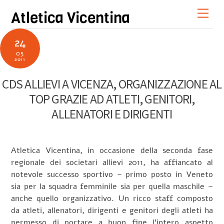
Skip
Men
Atletica Vicentina
to
content
24
05
2011
CDS ALLIEVI A VICENZA, ORGANIZZAZIONE AL
TOP GRAZIE AD ATLETI, GENITORI,
ALLENATORI E DIRIGENTI
Atletica Vicentina, in occasione della seconda fase
regionale dei societari allievi 2011, ha affiancato al
notevole successo sportivo – primo posto in Veneto
sia per la squadra femminile sia per quella maschile –
anche quello organizzativo. Un ricco staff composto
da atleti, allenatori, dirigenti e genitori degli atleti ha
permesso di portare a buon fine l’intero aspetto