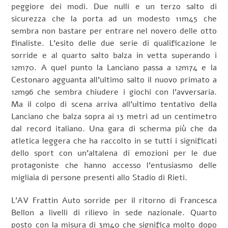
peggiore dei modi. Due nulli e un terzo salto di
sicurezza che la porta ad un modesto 11m45 che
sembra non bastare per entrare nel novero delle otto
finaliste. L’esito delle due serie di qualificazione le
sorride e al quarto salto balza in vetta superando i
12m70. A quel punto la Lanciano passa a 12m74 e la
Cestonaro agguanta all’ultimo salto il nuovo primato a
12m96 che sembra chiudere i giochi con l’avversaria.
Ma il colpo di scena arriva all’ultimo tentativo della
Lanciano che balza sopra ai 13 metri ad un centimetro
dal record italiano. Una gara di scherma più che da
atletica leggera che ha raccolto in se tutti i significati
dello sport con un’altalena di emozioni per le due
protagoniste che hanno accesso l’entusiasmo delle
migliaia di persone presenti allo Stadio di Rieti.
L’AV Frattin Auto sorride per il ritorno di Francesca
Bellon a livelli di rilievo in sede nazionale. Quarto
posto con la misura di 3m40 che significa molto dopo