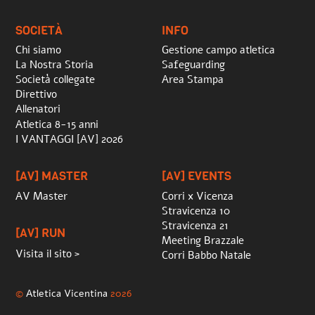
Top
SOCIETÀ
INFO
Chi siamo
Gestione campo atletica
La Nostra Storia
Safeguarding
Società collegate
Area Stampa
Direttivo
Allenatori
Atletica 8-15 anni
I VANTAGGI [AV] 2026
[AV] MASTER
[AV] EVENTS
AV Master
Corri x Vicenza
Stravicenza 10
Stravicenza 21
[AV] RUN
Meeting Brazzale
Visita il sito >
Corri Babbo Natale
©
Atletica Vicentina
2026