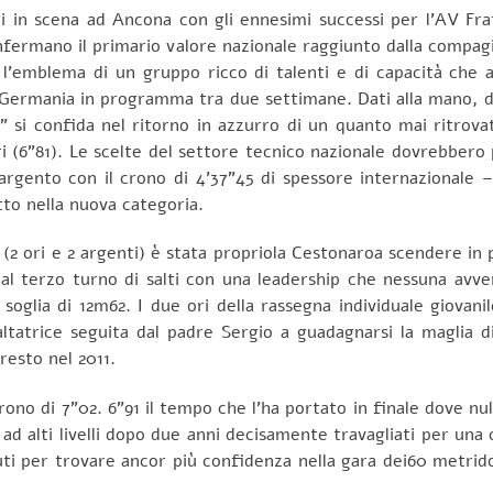
ndati in scena ad Ancona con gli ennesimi successi per l’AV F
fermano il primario valore nazionale raggiunto dalla compagin
è l’emblema di un gruppo ricco di talenti e di capacità che
 e Germania in programma tra due settimane. Dati alla mano,
a” si confida nel ritorno in azzurro di un quanto mai ritrova
ieri (6”81). Le scelte del settore tecnico nazionale dovrebber
argento con il crono di 4’37”45 di spessore internazionale 
to nella nuova categoria.
2 ori e 2 argenti) è stata propriola Cestonaroa scendere in 
ta al terzo turno di salti con una leadership che nessuna avv
soglia di 12m62. I due ori della rassegna individuale giovanil
ltatrice seguita dal padre Sergio a guadagnarsi la maglia di
esto nel 2011.
crono di 7”02. 6”91 il tempo che l’ha portato in finale dove nu
 alti livelli dopo due anni decisamente travagliati per una c
uti per trovare ancor più confidenza nella gara dei60 metrid