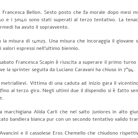
 Francesca Bellon. Sesto posto che fa morale dopo mesi molt
m30 e i 3m40 sono stati superati al terzo tentativo. La tenac
ermedi ha avuto il sopravvento.
 la misura di 14m23. Una misura che incoraggia il giovane s
valori espressi nell’ultimo biennio.
abato Francesca Scapin è riuscita a superare il primo turno 
ve la sprinter seguita da Luciano Caravani ha chiuso in 7”94.
metriallievi. Vittima di una caduta ad inizio gara il vicenti
fino al terzo giro. Negli ultimi due il dispendio si è fatto s
e.
 marchigiana Alida Carli che nel salto juniores in alto giu
zato bandiera bianca pur con un secondo tentativo valido tran
 Avancini e il cassolese Eros Chemello che chiudono rispett