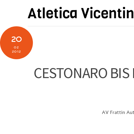
Skip
Atletica Vicenti
to
content
20
02
2012
CESTONARO BIS E
AV Frattin Auto