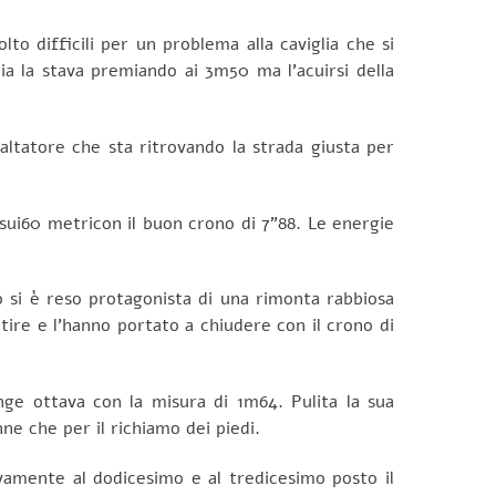
o difficili per un problema alla caviglia che si
ia la stava premiando ai 3m50 ma l’acuirsi della
altatore che sta ritrovando la strada giusta per
sui60 metricon il buon crono di 7”88. Le energie
no si è reso protagonista di una rimonta rabbiosa
entire e l’hanno portato a chiudere con il crono di
nge ottava con la misura di 1m64. Pulita la sua
ne che per il richiamo dei piedi.
ivamente al dodicesimo e al tredicesimo posto il