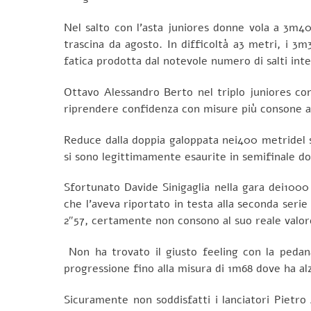
Nel salto con l’asta juniores donne vola a 3m40
trascina da agosto. In difficoltà a3 metri, i 3
fatica prodotta dal notevole numero di salti int
Ottavo Alessandro Berto nel triplo juniores con
riprendere confidenza con misure più consone ai 
Reduce dalla doppia galoppata nei400 metridel s
si sono legittimamente esaurite in semifinale do
Sfortunato Davide Sinigaglia nella gara dei1000 
che l’aveva riportato in testa alla seconda serie 
2″57, certamente non consono al suo reale valor
Non ha trovato il giusto feeling con la pedana
progressione fino alla misura di 1m68 dove ha al
Sicuramente non soddisfatti i lanciatori Pietro