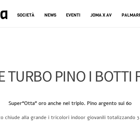
na
SOCIETÀ
NEWS
EVENTI
JOMA X AV
PALMAR
 TURBO PINO I BOTTI 
Super“Otta” oro anche nel triplo. Pino argento sui 60
 chiude alla grande i tricolori indoor giovanili totalizzando 3