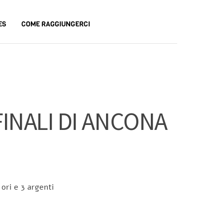
ES
COME RAGGIUNGERCI
FINALI DI ANCONA
 ori e 3 argenti