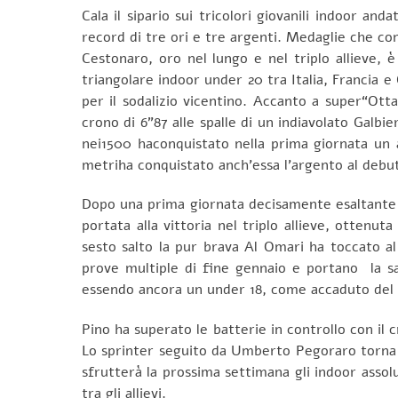
Cala il sipario sui tricolori giovanili indoor a
record di tre ori e tre argenti. Medaglie che con
Cestonaro, oro nel lungo e nel triplo allieve, 
triangolare indoor under 20 tra Italia, Francia
per il sodalizio vicentino. Accanto a super“Ott
crono di 6”87 alle spalle di un indiavolato Galb
nei1500 haconquistato nella prima giornata un 
metriha conquistato anch’essa l’argento al debut
Dopo una prima giornata decisamente esaltante (
portata alla vittoria nel triplo allieve, ottenu
sesto salto la pur brava Al Omari ha toccato al 
prove multiple di fine gennaio e portano la sa
essendo ancora un under 18, come accaduto del r
Pino ha superato le batterie in controllo con il 
Lo sprinter seguito da Umberto Pegoraro torna ad
sfrutterà la prossima settimana gli indoor assol
tra gli allievi.