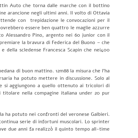
rattin Auto che torna dalle marche con il bottino
e arancione negli ultimi anni. Il volto di Ottavia
 attende con trepidazione le convocazioni per il
 dovrebbero essere ben quattro le maglie azzurre
to Alessandro Pino, argento nei 60 junior con il
o premiare la bravura di Federica del Buono – che
– e della scledense Francesca Scapin che nei400
pedana di buon mattino. 12m88 la misura che l’ha
ersaria ha potuto mettere in discussione. Solo al
e si aggiungono a quello ottenuto ai tricolori di
 titolare nella compagine italiana under 20 pur
lla ha potuto nei confronti del veronese Galbieri.
ontinua serie di infortuni muscolari. Lo sprinter
ove due anni fa realizzò il quinto tempo all-time