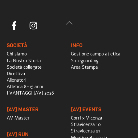
Back
Facebook
Instagram
To
Top
SOCIETÀ
INFO
Chi siamo
Gestione campo atletica
La Nostra Storia
Safeguarding
Società collegate
Area Stampa
Direttivo
Allenatori
Atletica 8-15 anni
I VANTAGGI [AV] 2026
[AV] MASTER
[AV] EVENTS
AV Master
Corri x Vicenza
Stravicenza 10
Stravicenza 21
[AV] RUN
Meeting Brazzale