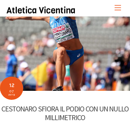
Skip
Men
Atletica Vicentina
to
content
12
07
2019
CESTONARO SFIORA IL PODIO CON UN NULLO
MILLIMETRICO