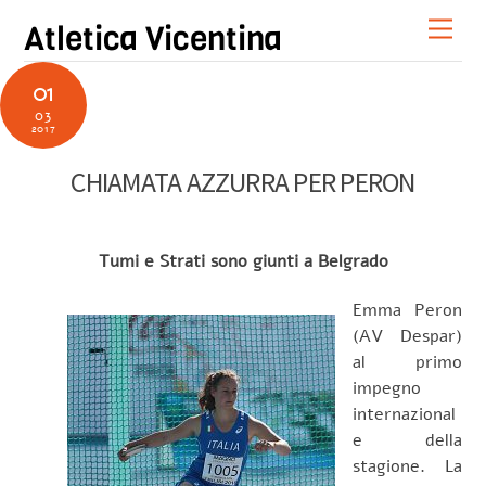
Skip
Men
Atletica Vicentina
to
content
01
03
2017
CHIAMATA AZZURRA PER PERON
Tumi e Strati sono giunti a Belgrado
Emma Peron
(AV Despar)
al primo
impegno
internazional
e della
stagione. La