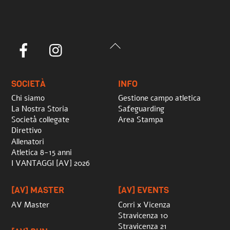
Back
Facebook
Instagram
To
Top
SOCIETÀ
INFO
Chi siamo
Gestione campo atletica
La Nostra Storia
Safeguarding
Società collegate
Area Stampa
Direttivo
Allenatori
Atletica 8-15 anni
I VANTAGGI [AV] 2026
[AV] MASTER
[AV] EVENTS
AV Master
Corri x Vicenza
Stravicenza 10
Stravicenza 21