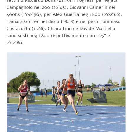
settimo Riccardo Donà (41.79). Progressi per Agata
Campagnolo nei 200 (26″43), Giovanni Camerin nei
400hs (1’00″30), per Alex Guerra negli 800 (2’02″66),
Tamara Gotter nel disco (28.28) e nel peso Tommaso
Costacurta (11.66). Chiara Finco e Davide Mattiello
sono sesti negli 800 rispettivamente con 2’23” e
2’02″60.