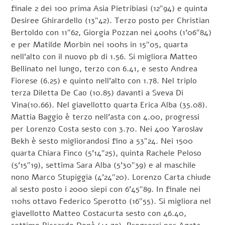
finale 2 dei 100 prima Asia Pietribiasi (12″94) e quinta
Desiree Ghirardello (13″42). Terzo posto per Christian
Bertoldo con 11″62, Giorgia Pozzan nei 400hs (1’06″84)
e per Matilde Morbin nei 100hs in 15″05, quarta
nell’alto con il nuovo pb di 1.56. Si migliora Matteo
Bellinato nel lungo, terzo con 6.41, e sesto Andrea
Fiorese (6.25) e quinto nell’alto con 1.78. Nel triplo
terza Diletta De Cao (10.85) davanti a Sveva Di
Vina(10.66). Nel giavellotto quarta Erica Alba (35.08).
Mattia Baggio è terzo nell’asta con 4.00, progressi
per Lorenzo Costa sesto con 3.70. Nei 400 Yaroslav
Bekh è sesto migliorandosi fino a 53″24. Nei 1500
quarta Chiara Finco (5’14″25), quinta Rachele Peloso
(5’15″19), settima Sara Alba (5’30″39) e al maschile
nono Marco Stupiggia (4’24″20). Lorenzo Carta chiude
al sesto posto i 2000 siepi con 6’45″89. In finale nei
110hs ottavo Federico Sperotto (16″55). Si migliora nel
giavellotto Matteo Costacurta sesto con 46.40,