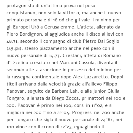
protagonista di un’ottima prova nel peso
conquistando, non solo la vittoria, ma anche il nuovo
primato personale di 18.06 che gli vale il minimo per
gli Europei U18 a Gerusalemme. L’atleta, allenato da
Piero Bordignon, si aggiudica anche il disco allievi con
48.31, secondo il compagno di club Pietro Dal Soglio
(45.98), stesso piazzamento anche nel peso con il
nuovo personale di 14.77. Crestani, atleta di Romano
d’Ezzelino cresciuto nel Marconi Cassola, diventa il
secondo atleta arancione in possesso del minimo per
la rassegna continentale dopo Alex Lazzaretto. Doppi
titoli arrivano dalla velocità grazie all’allievo Filippo
Padovan, seguito da Barbara Lah, e alla junior Giulia
Fongaro, allenata da Diego Zocca, primattori nei 100 e
200. Padovan è primo nei 100, corsi in 11″02, e si
migliora nei 200 fino a 22″04. Progressi nei 200 anche
per Fongaro che sigla il nuovo personale di 24″67, nei
100 vince con il crono di 12″23, eguagliando il