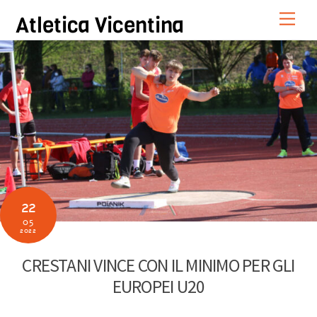
Skip
Men
Atletica Vicentina
to
content
22
05
2022
CRESTANI VINCE CON IL MINIMO PER GLI
EUROPEI U20