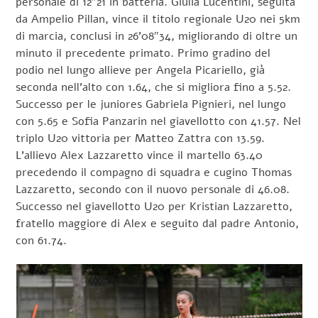
personale di 12″21 in batteria. Giulia Lucentini, seguita
da Ampelio Pillan, vince il titolo regionale U20 nei 5km
di marcia, conclusi in 26’08″34, migliorando di oltre un
minuto il precedente primato. Primo gradino del
podio nel lungo allieve per Angela Picariello, già
seconda nell’alto con 1.64, che si migliora fino a 5.52.
Successo per le juniores Gabriela Pignieri, nel lungo
con 5.65 e Sofia Panzarin nel giavellotto con 41.57. Nel
triplo U20 vittoria per Matteo Zattra con 13.59.
L’allievo Alex Lazzaretto vince il martello 63.40
precedendo il compagno di squadra e cugino Thomas
Lazzaretto, secondo con il nuovo personale di 46.08.
Successo nel giavellotto U20 per Kristian Lazzaretto,
fratello maggiore di Alex e seguito dal padre Antonio,
con 61.74.