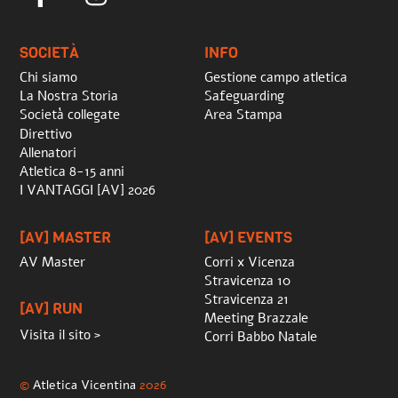
To
Top
SOCIETÀ
INFO
Chi siamo
Gestione campo atletica
La Nostra Storia
Safeguarding
Società collegate
Area Stampa
Direttivo
Allenatori
Atletica 8-15 anni
I VANTAGGI [AV] 2026
[AV] MASTER
[AV] EVENTS
AV Master
Corri x Vicenza
Stravicenza 10
Stravicenza 21
[AV] RUN
Meeting Brazzale
Visita il sito >
Corri Babbo Natale
©
Atletica Vicentina
2026