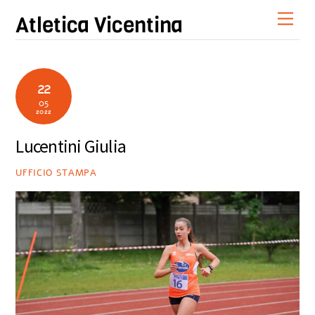
Skip
Men
Atletica Vicentina
to
content
22
05
2022
Lucentini Giulia
UFFICIO STAMPA