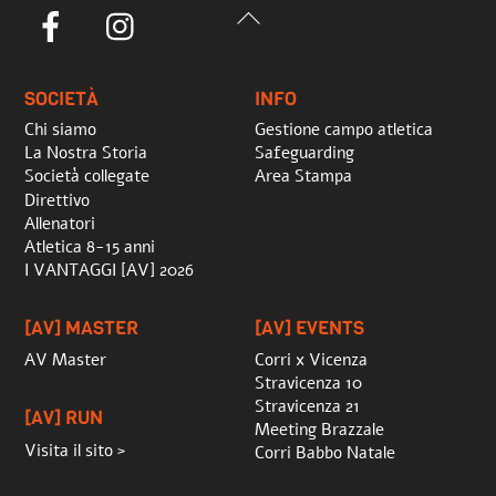
Back
Facebook
Instagram
To
Top
SOCIETÀ
INFO
Chi siamo
Gestione campo atletica
La Nostra Storia
Safeguarding
Società collegate
Area Stampa
Direttivo
Allenatori
Atletica 8-15 anni
I VANTAGGI [AV] 2026
[AV] MASTER
[AV] EVENTS
AV Master
Corri x Vicenza
Stravicenza 10
Stravicenza 21
[AV] RUN
Meeting Brazzale
Visita il sito >
Corri Babbo Natale