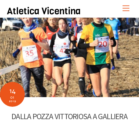
Skip
Men
Atletica Vicentina
to
content
14
01
2019
DALLA POZZA VITTORIOSA A GALLIERA