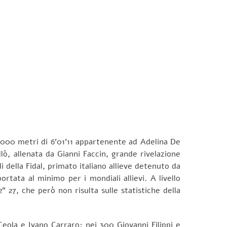
2000 metri di 6’01’11 appartenente ad Adelina De
lò, allenata da Gianni Faccin, grande rivelazione
li della Fidal, primato italiano allieve detenuto da
rtata al minimo per i mondiali allievi. A livello
” 27, che però non risulta sulle statistiche della
 Ceola e Ivano Carraro; nei 300 Giovanni Filippi e