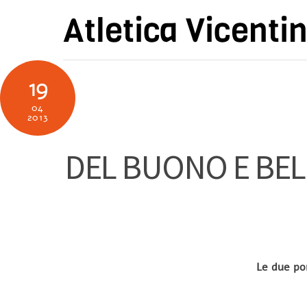
Skip
Atletica Vicenti
to
content
19
04
2013
DEL BUONO E BEL
Le due po