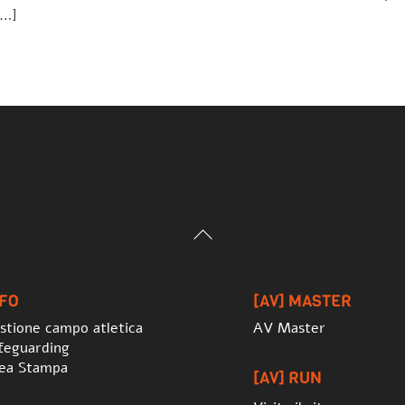
[…]
Back
To
Top
NFO
[AV] MASTER
stione campo atletica
AV Master
feguarding
ea Stampa
[AV] RUN