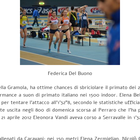
Federica Del Buono
la Gramola, ha ottime chances di sbriciolare il primato dei 
rmance a suon di primato italiano nei 1500 indoor. Elena Bel
per tentare l’attacco all’1’32”8, secondo le statistiche ufficia
te uscita negli 800 di domenica scorsa al Perraro che l’ha po
 21 aprile 2012 Eleonora Vandi aveva corso a Serravalle in 1’32
 allenati da Caravani: nei 150 metri Elena Zermiglian, Nicolò