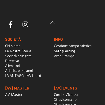
Back
Facebook
Instagram
To
Top
SOCIETÀ
INFO
Chi siamo
Gestione campo atletica
La Nostra Storia
Safeguarding
Società collegate
Area Stampa
Direttivo
Allenatori
Atletica 8-15 anni
I VANTAGGI [AV] 2026
[AV] MASTER
[AV] EVENTS
AV Master
Corri x Vicenza
Stravicenza 10
Stravicenza 21