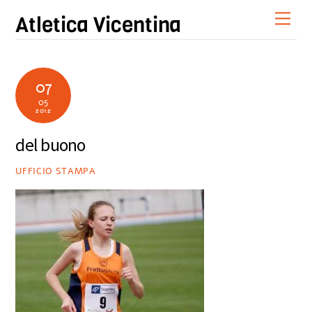
Skip
Men
Atletica Vicentina
to
content
07
05
2012
del buono
UFFICIO STAMPA