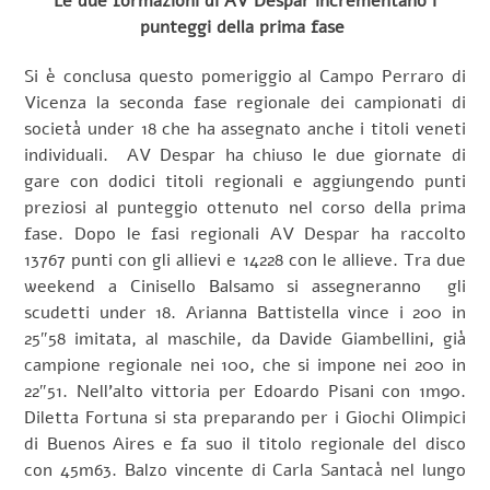
Le due formazioni di AV Despar incrementano i
punteggi della prima fase
Si è conclusa questo pomeriggio al Campo Perraro di
Vicenza la seconda fase regionale dei campionati di
società under 18 che ha assegnato anche i titoli veneti
individuali. AV Despar ha chiuso le due giornate di
gare con dodici titoli regionali e aggiungendo punti
preziosi al punteggio ottenuto nel corso della prima
fase. Dopo le fasi regionali AV Despar ha raccolto
13767 punti con gli allievi e 14228 con le allieve. Tra due
weekend a Cinisello Balsamo si assegneranno gli
scudetti under 18. Arianna Battistella vince i 200 in
25″58 imitata, al maschile, da Davide Giambellini, già
campione regionale nei 100, che si impone nei 200 in
22″51. Nell’alto vittoria per Edoardo Pisani con 1m90.
Diletta Fortuna si sta preparando per i Giochi Olimpici
di Buenos Aires e fa suo il titolo regionale del disco
con 45m63. Balzo vincente di Carla Santacà nel lungo