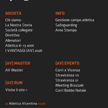
To
Top
SOCIETÀ
INFO
Chi siamo
Gestione campo atletica
La Nostra Storia
Safeguarding
Società collegate
Area Stampa
Direttivo
Allenatori
Atletica 8-15 anni
I VANTAGGI [AV] 2026
[AV] MASTER
[AV] EVENTS
AV Master
Corri x Vicenza
Stravicenza 10
Stravicenza 21
[AV] RUN
Meeting Brazzale
Visita il sito >
Corri Babbo Natale
©
Atletica Vicentina
2026