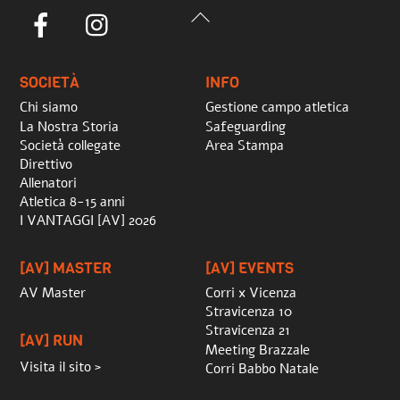
Back
Facebook
Instagram
To
Top
SOCIETÀ
INFO
Chi siamo
Gestione campo atletica
La Nostra Storia
Safeguarding
Società collegate
Area Stampa
Direttivo
Allenatori
Atletica 8-15 anni
I VANTAGGI [AV] 2026
[AV] MASTER
[AV] EVENTS
AV Master
Corri x Vicenza
Stravicenza 10
Stravicenza 21
[AV] RUN
Meeting Brazzale
Visita il sito >
Corri Babbo Natale