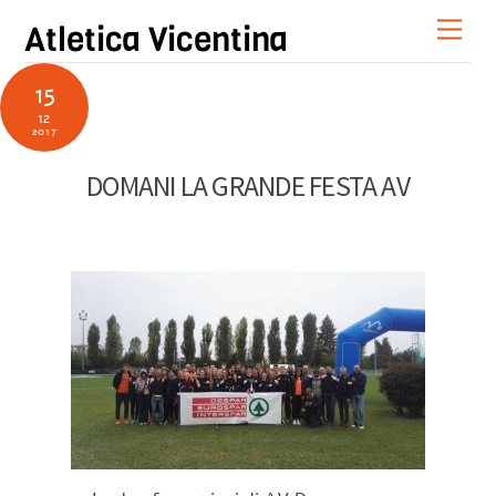
Skip
Men
Atletica Vicentina
to
content
15
12
2017
DOMANI LA GRANDE FESTA AV