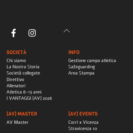
Back
Facebook
Instagram
To
Top
SOCIETÀ
INFO
Chi siamo
Gestione campo atletica
La Nostra Storia
Safeguarding
Società collegate
Area Stampa
Direttivo
Allenatori
Atletica 8-15 anni
I VANTAGGI [AV] 2026
[AV] MASTER
[AV] EVENTS
AV Master
Corri x Vicenza
Stravicenza 10