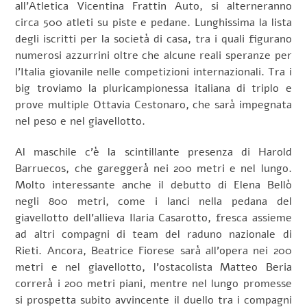
all’Atletica Vicentina Frattin Auto, si alterneranno
circa 500 atleti su piste e pedane. Lunghissima la lista
degli iscritti per la società di casa, tra i quali figurano
numerosi azzurrini oltre che alcune reali speranze per
l’Italia giovanile nelle competizioni internazionali. Tra i
big troviamo la pluricampionessa italiana di triplo e
prove multiple Ottavia Cestonaro, che sarà impegnata
nel peso e nel giavellotto.
Al maschile c’è la scintillante presenza di Harold
Barruecos, che gareggerà nei 200 metri e nel lungo.
Molto interessante anche il debutto di Elena Bellò
negli 800 metri, come i lanci nella pedana del
giavellotto dell’allieva Ilaria Casarotto, fresca assieme
ad altri compagni di team del raduno nazionale di
Rieti. Ancora, Beatrice Fiorese sarà all’opera nei 200
metri e nel giavellotto, l’ostacolista Matteo Beria
correrà i 200 metri piani, mentre nel lungo promesse
si prospetta subito avvincente il duello tra i compagni