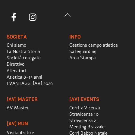
Back
Facebook
Instagram
To
Top
SOCIETÀ
INFO
Chi siamo
Gestione campo atletica
La Nostra Storia
Safeguarding
Società collegate
Area Stampa
Direttivo
Allenatori
Atletica 8-15 anni
I VANTAGGI [AV] 2026
[AV] MASTER
[AV] EVENTS
AV Master
Corri x Vicenza
Stravicenza 10
Stravicenza 21
[AV] RUN
Meeting Brazzale
Visita il sito >
Corri Babbo Natale