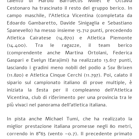
talento di Harold Barruecos Millet e Ottavia
Cestonaro ha trascinato il resto del gruppo berico. In
campo maschile, l’Atletica Vicentina (completata da
Edoardo Gambaretto, Davide Sinigaglia e Sebastiano
Spanevello) ha messo insieme 15.712 punti, precedendo
Atletica Cairatese (14.870) e Atletica Piemonte
(14.400). Tra le ragazze, il team berico
(comprendente anche Martina Ortolani, Federica
Gaspari e Evelyn Ifarajimi) ha realizzato 13.617 punti,
lasciando i gradini meno nobili del podio a Ssv Brixen
(11.820) e Atletica Cinque Cerchi (11.797). Poi, calato il
sipario sul campionato italiano di prove multiple, è
iniziata la festa per il compleanno dell’Atletica
Vicentina, club di riferimento per una provincia tra le
più vivaci nel panorama dell’atletica italiana.
In pista anche Michael Tumi, che ha realizzato la
miglior prestazione italiana promesse negli 80 metri,
correndo in 8”63 (vento –0.7). Il precedente primato