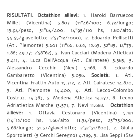
RISULTATI. Octathlon allievi:
1. Harold Barruecos
Millet (Vicentina) 5.807 (11”46/100; 6.72/lungo;
13.94/peso; 51”64/400; 14”95/110 hs; 1.80/alto;
54.55/giavellotto; 2’57”12/1000), 2. Edoardo Pellisetti
(Atl. Piemonte) 5.601 (11”66; 6.62; 12.63; 52”85; 14”73;
1.86; 49.77; 2’58”62), 3. Ivan Cacciari (Modena Atletica)
5.411, 4. Luca Dell’Acqua (Atl. Cairatese) 5.385, 5.
Alessandro Cecchin (Nevi) 5.166, 6. Edoardo
Gambaretto (Vicentina) 5.056.
Società:
1. Atl.
Vicentina Frattin Auto 15.712, 2. Atl. Cairatese 14.870,
3. Atl. Piemonte 14.400, 4. Atl. Lecco-Colombo
Costruz. 14.363, 5. Modena Atletica 14.277, 6. Tecno
Adriatletica Marche 13.571, 7. Nevi 11.688.
Octathlon
allieve:
1. Ottavia Cestonaro (Vicentina) 5.121
(14”12/100 hs; 1.66/alto; 11.34/peso; 25”75/200;
5.66/lungo; 31.57/giavellotto; 2’32”31/800), 2. Giulia
Sportoletti (5 Cerchi Seregno) 4.789, 3. Lisa Seppi (Ssv