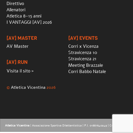
Direttivo
Allenatori
Atletica 8-15 anni
I VANTAGGI [AV] 2026
[AV] MASTER
[AV] EVENTS
AV Master
Corri x Vicenza
Stravicenza 10
Stravicenza 21
[AV] RUN
Meeting Brazzale
Visita il sito >
Corri Babbo Natale
©
Atletica Vicentina
2026
Atletica Vicentina
| Associazione Sportiva Dilettantistica | P.I. 01887640249 |
Credits