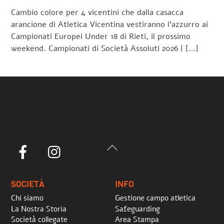
Cambio colore per 4 vicentini che dalla casacca
arancione di Atletica Vicentina vestiranno l’azzurro ai
Campionati Europei Under 18 di Rieti, il prossimo
weekend. Campionati di Società Assoluti 2026 | […]
Back
Facebook
Instagram
To
Top
SOCIETÀ
INFO
Chi siamo
Gestione campo atletica
La Nostra Storia
Safeguarding
Società collegate
Area Stampa