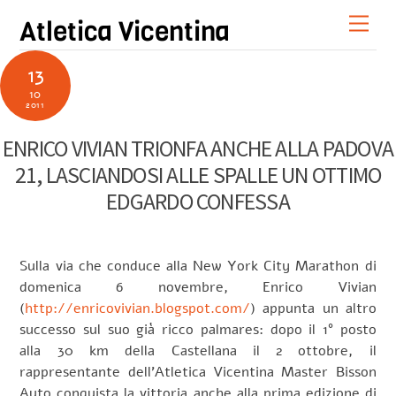
Skip
Men
Atletica Vicentina
to
content
13
10
2011
ENRICO VIVIAN TRIONFA ANCHE ALLA PADOVA
21, LASCIANDOSI ALLE SPALLE UN OTTIMO
EDGARDO CONFESSA
Sulla via che conduce alla New York City Marathon di
domenica 6 novembre, Enrico Vivian
(
http://enricovivian.blogspot.com/
) appunta un altro
successo sul suo già ricco palmares: dopo il 1° posto
alla 30 km della Castellana il 2 ottobre, il
rappresentante dell’Atletica Vicentina Master Bisson
Auto conquista la vittoria anche alla prima edizione di