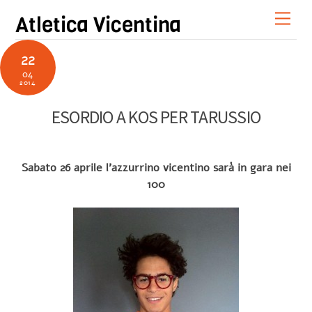
Skip
Men
Atletica Vicentina
to
content
22
04
2014
ESORDIO A KOS PER TARUSSIO
Sabato 26 aprile l’azzurrino vicentino sarà in gara nei
100