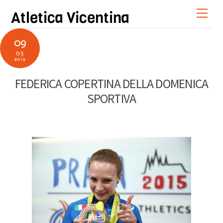
Skip
Men
Atletica Vicentina
to
content
09
03
2015
FEDERICA COPERTINA DELLA DOMENICA
SPORTIVA