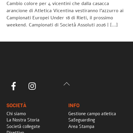
Cambio colore per 4 vicentini che dalla casacca
arancione di Atletica Vicentina vestiranno l’azzurro ai
Campionati Europei Under 18 di Rieti, il prossimo
weekend. Campionati di Società Assoluti 2026 | […]
Back
Facebook
Instagram
To
Top
SOCIETÀ
INFO
Chi siamo
Gestione campo atletica
La Nostra Storia
Safeguarding
Società collegate
Area Stampa
Direttivo