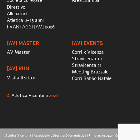
Società collegate
Area Stampa
Direttivo
Allenatori
Atletica 8-15 anni
I VANTAGGI [AV] 2026
[AV] MASTER
[AV] EVENTS
AV Master
Corri x Vicenza
Stravicenza 10
Stravicenza 21
[AV] RUN
Meeting Brazzale
Visita il sito >
Corri Babbo Natale
©
Atletica Vicentina
2026
Atletica Vicentina
| Associazione Sportiva Dilettantistica | P.I. 01887640249 |
Credits