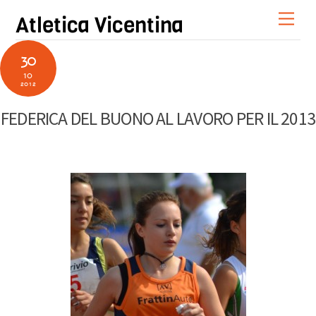
Skip
Men
Atletica Vicentina
to
content
30
10
2012
FEDERICA DEL BUONO AL LAVORO PER IL 2013