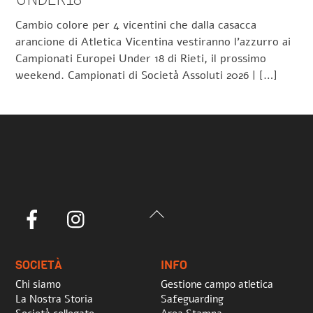
Cambio colore per 4 vicentini che dalla casacca
arancione di Atletica Vicentina vestiranno l’azzurro ai
Campionati Europei Under 18 di Rieti, il prossimo
weekend. Campionati di Società Assoluti 2026 | […]
Back
Facebook
Instagram
To
Top
SOCIETÀ
INFO
Chi siamo
Gestione campo atletica
La Nostra Storia
Safeguarding