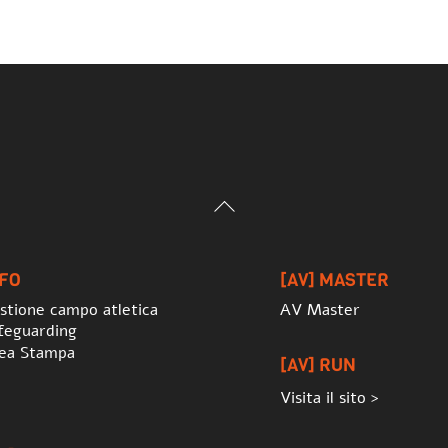
Back
To
Top
NFO
[AV] MASTER
stione campo atletica
AV Master
feguarding
ea Stampa
[AV] RUN
Visita il sito >