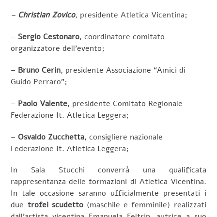
–
Christian Zovico
,
presidente Atletica Vicentina;
–
Sergio Cestonaro
, coordinatore comitato
organizzatore dell’evento;
–
Bruno Cerin
, presidente Associazione “Amici di
Guido Perraro”;
–
Paolo Valente
, presidente Comitato Regionale
Federazione It. Atletica Leggera;
–
Osvaldo Zucchetta
, consigliere nazionale
Federazione It. Atletica Leggera;
In Sala Stucchi converrà una qualificata
rappresentanza delle formazioni di Atletica Vicentina.
In tale occasione saranno ufficialmente presentati i
due
trofei scudetto
(maschile e femminile) realizzati
dall’artista vicentina Emanuela Feltrin, autrice a suo