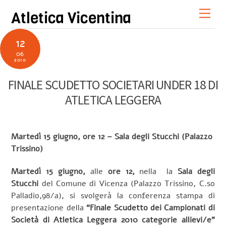
Skip
Men
Atletica Vicentina
to
content
12
06
2010
FINALE SCUDETTO SOCIETARI UNDER 18 DI
ATLETICA LEGGERA
Martedì 15 giugno, ore 12 – Sala degli Stucchi (Palazzo
Trissino)
Martedì 15 giugno,
alle
ore 12,
nella la
Sala
degli
Stucchi
del Comune di Vicenza (Palazzo Trissino,
C.so
Palladio,98/a), si svolgerà la conferenza stampa di
presentazione della
“Finale Scudetto dei Campionati di
Società di Atletica Leggera 2010 categorie allievi/e”