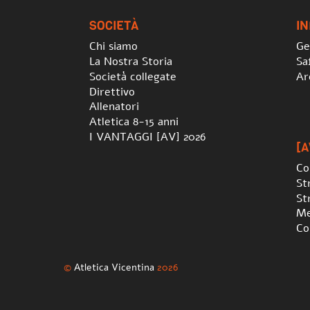
SOCIETÀ
I
Chi siamo
Ge
La Nostra Storia
Sa
Società collegate
Ar
Direttivo
Allenatori
Atletica 8-15 anni
I VANTAGGI [AV] 2026
[A
Co
St
St
Me
Co
©
Atletica Vicentina
2026