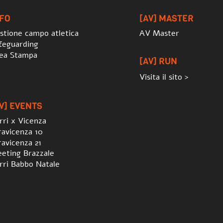
Top
NFO
[AV] MASTER
stione campo atletica
AV Master
feguarding
ea Stampa
[AV] RUN
Visita il sito >
V] EVENTS
rri x Vicenza
ravicenza 10
ravicenza 21
eting Brazzale
rri Babbo Natale