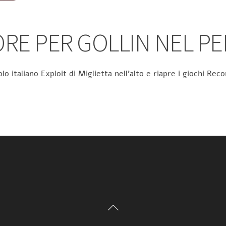
RE PER GOLLIN NEL P
olo italiano Exploit di Miglietta nell’alto e riapre i giochi R
Back
To