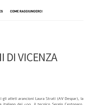
ES
COME RAGGIUNGERCI
I DI VICENZA
i gli atleti arancioni Laura Strati (AV Despar), la
 italiano dei 400, il tecnico Sergio Cestonaro,