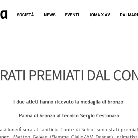
na
SOCIETÀ
NEWS
EVENTI
JOMA X AV
PALMAR
RATI PREMIATI DAL CON
I due atleti hanno ricevuto la medaglia di bronzo
Palma di bronzo al tecnico Sergio Cestonaro
si lunedì sera al Lanificio Conte di Schio, sono stati premiat
n lungo, Matteo Galvan (Fiamme Gialle/AV Despar), primatista