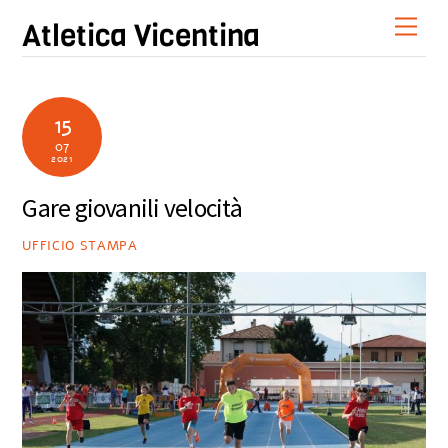
Skip
Men
Atletica Vicentina
to
content
15
07
2021
Gare giovanili velocità
UFFICIO STAMPA