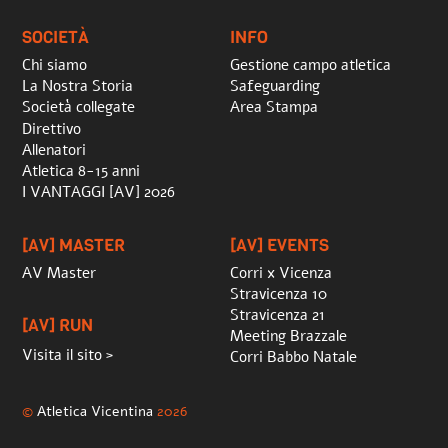
Top
SOCIETÀ
INFO
Chi siamo
Gestione campo atletica
La Nostra Storia
Safeguarding
Società collegate
Area Stampa
Direttivo
Allenatori
Atletica 8-15 anni
I VANTAGGI [AV] 2026
[AV] MASTER
[AV] EVENTS
AV Master
Corri x Vicenza
Stravicenza 10
Stravicenza 21
[AV] RUN
Meeting Brazzale
Visita il sito >
Corri Babbo Natale
©
Atletica Vicentina
2026