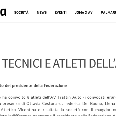
na
SOCIETÀ
NEWS
EVENTI
JOMA X AV
PALMAR
TECNICI E ATLETI DELL
ento del presidente della Federazione
 ha coinvolto 8 atleti dell’AV Frattin Auto (i convocati erano
la presenza di Ottavia Cestonaro, Federica Del Buono, Elena B
Atletica Vicentina è risultata la società con il maggior 
iato indifferente nemmeno il presidente della Federazione Alf