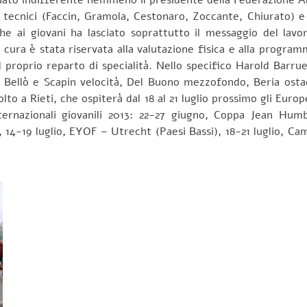
ecnici (Faccin, Gramola, Cestonaro, Zoccante, Chiurato) e gl
he ai giovani ha lasciato soprattutto il messaggio del lavor
cura è stata riservata alla valutazione fisica e alla programma
il proprio reparto di specialità. Nello specifico Harold Barr
, Bellò e Scapin velocità, Del Buono mezzofondo, Beria ostac
volto a Rieti, che ospiterà dal 18 al 21 luglio prossimo gli Eu
nternazionali giovanili 2013: 22-27 giugno, Coppa Jean Hu
 14-19 luglio, EYOF – Utrecht (Paesi Bassi), 18-21 luglio, C