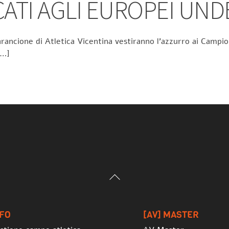
TI AGLI EUROPEI UND
rancione di Atletica Vicentina vestiranno l’azzurro ai Campion
[…]
Back
To
Top
NFO
[AV] MASTER