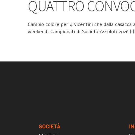
QUATTRO CONVOCA
Cambio colore per 4 vicentini che dalla casacca a
weekend. Campionati di Società Assoluti 2026 | 
SOCIETÀ
I