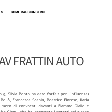
ES
COME RAGGIUNGERCI
’AV FRATTIN AUTO
 9, Silvia Pento ha dato forfait per l’influenza)
ellò, Francesca Scapin, Beatrice Fiorese, Ilaria
numero di convocati davanti a Fiamme Gialle e
io Giomi, che ha incontrato i ragazzi nel giorno