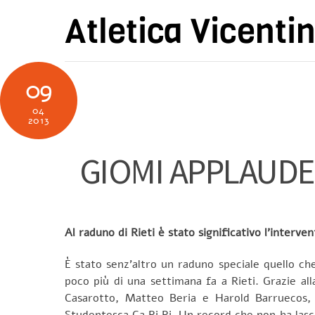
Skip
Atletica Vicenti
to
content
09
04
2013
GIOMI APPLAUDE 
Al raduno di Rieti è stato significativo l’interv
È stato senz’altro un raduno speciale quello che
poco più di una settimana fa a Rieti. Grazie al
Casarotto, Matteo Beria e Harold Barruecos, 
Studentesca Ca.Ri.Ri. Un record che non ha lasc