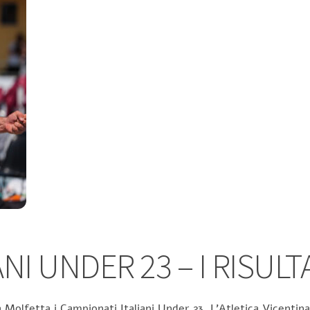
NI UNDER 23 – I RISULT
 Molfetta i Campionati Italiani Under 23. L’Atletica Vicentina