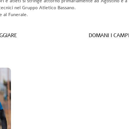
tori e atleti si stringe attorno primariamente ad Agostino e a 
tecnici nel Gruppo Atletico Bassano.
 al Funerale.
GGIARE
DOMANI I CAMPI