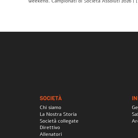
weekend. Campionati di Società Assoluti 2026 | 
SOCIETÀ
I
Chi siamo
Ge
La Nostra Storia
Sa
Società collegate
Ar
Direttivo
Allenatori