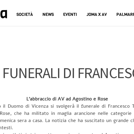
na
SOCIETÀ
NEWS
EVENTI
JOMA X AV
PALMAR
 I FUNERALI DI FRANCE
L’abbraccio di AV ad Agostino e Rose
o il Duomo di Vicenza si svolgerà il funerale di Francesco T
 Rose, che ha militato in maglia arancione nelle categorie
omenica sera a casa. La notizia che ha suscitato un grande c
ntesti.