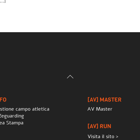
[…]
Back
To
Top
NFO
[AV] MASTER
stione campo atletica
AV Master
feguarding
ea Stampa
[AV] RUN
Visita il sito >