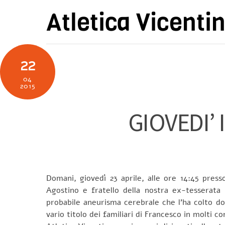
Skip
Atletica Vicenti
to
content
22
04
2015
GIOVEDI’
Domani, giovedì 23 aprile, alle ore 14:45 press
Agostino e fratello della nostra ex-tesserata
probabile aneurisma cerebrale che l’ha colto d
vario titolo dei familiari di Francesco in molti co