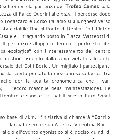
18 settembre la partenza del
Trofeo Cemes
sulla
tezza di Parco Querini alle 9:45. Il percorso dopo
o Fogazzaro e Corso Palladio si allungherà verso
ta ciclabile fino al Ponte di Debba. Da li l’inizio
Casale e il traguardo posto in Piazza Matteotti di
 di percorso sviluppato dentro il perimetro del
ica ecologica” con l’interessamento del centro
vo destino uscendo dalla zona vietata alle auto
sale dei Colli Berici. Un migliaio i partecipanti
nno da subito portato la mezza in salsa berica tra
anche per la qualità cronometrica che i vari
’ il record maschile della manifestazione). Le
settembre e sono effettuabili presso Puro Sport
so base di 4km. L’iniziativa si chiamerà
“Corri x
lo” – lanciata sempre da Atletica Vicentina Run –
llelo all’evento agonistico si è deciso quindi di