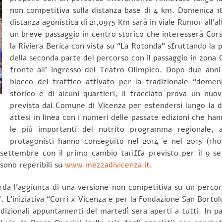
non competitiva sulla distanza base di 4 km. Domenica 
distanza agonistica di 21,0975 Km sarà in viale Rumor all’al
un breve passaggio in centro storico che interesserà Cors
la Riviera Berica con vista su “La Rotonda” sfruttando la pis
della seconda parte del percorso con il passaggio in zona 
fronte all’ ingresso del Teatro Olimpico. Dopo due anni
blocco del traffico attivato per la tradizionale “domen
storico e di alcuni quartieri, il tracciato prova un nuo
prevista dal Comune di Vicenza per estendersi lungo la dor
attesi in linea con i numeri delle passate edizioni che ha
le più importanti del nutrito programma regionale, 
protagonisti hanno conseguito nel 2014 e nel 2015 (1h04
14 settembre con il primo cambio tariffa previsto per il 9 
sono reperibili su
www.mezzadivicenza.it
.
rda l’aggiunta di una versione non competitiva su un percor
”. L’iniziativa “Corri x Vicenza e per la Fondazione San Borto
izionali appuntamenti del martedì sera aperti a tutti. In para