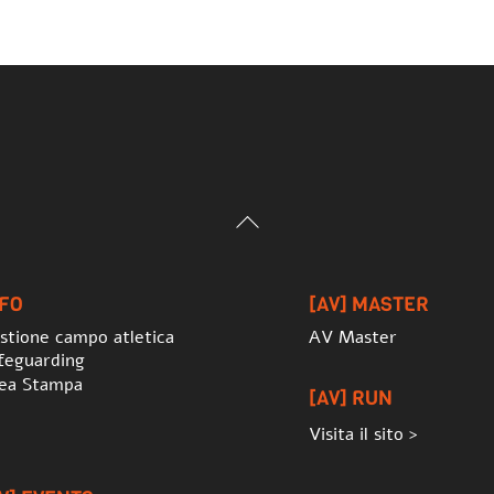
Back
To
Top
NFO
[AV] MASTER
stione campo atletica
AV Master
feguarding
ea Stampa
[AV] RUN
Visita il sito >