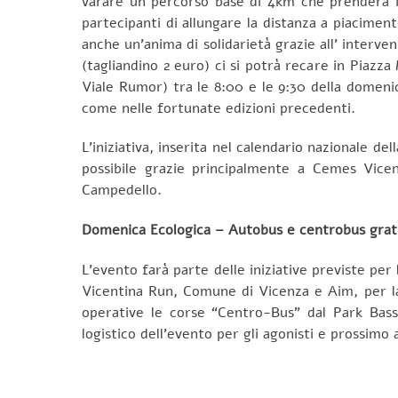
varare un percorso base di 4km che prenderà il v
partecipanti di allungare la distanza a piacimen
anche un’anima di solidarietà grazie all’ interven
(tagliandino 2 euro) ci si potrà recare in Piazz
Viale Rumor) tra le 8:00 e le 9:30 della domeni
come nelle fortunate edizioni precedenti.
L’iniziativa, inserita nel calendario nazionale d
possibile grazie principalmente a Cemes Vice
Campedello.
Domenica Ecologica – Autobus e centrobus gratu
L’evento farà parte delle iniziative previste pe
Vicentina Run, Comune di Vicenza e Aim, per la 
operative le corse “Centro-Bus” dal Park Bass
logistico dell’evento per gli agonisti e prossimo 