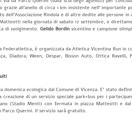
ia da Parco Querini (sulla scia degli agonisti) per concluder
to grazie all’anello di circa 1 km insistente nell’ importante
to dell’Associazione Rindola e di altre dedite alle persone in 
a Matteotti nella giornata di sabato 17 settembre, o direttam
ca di svolgimento.
Gelido Bordin
vicentino e campione olimpic
ella Federatletica, è organizzata da Atletica Vicentina Run in
nza, Diadora, Ween, Despar, Bisson Auto, Ottica Ravelli,
iti
r la domenica ecologica dal Comune di Vicenza. E’ stato defini
creazione di un servizio speciale park+bus per i partecipan
ano (Stadio Menti) con fermata in piazza Matteotti e dal
a Parco Querini. Il servizio sarà gratuito.