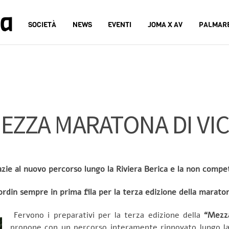
na
SOCIETÀ
NEWS
EVENTI
JOMA X AV
PALMAR
 MEZZA MARATONA DI V
azie al nuovo percorso lungo la Riviera Berica e la non compet
rdin sempre in prima fila per la terza edizione della marato
Fervono i preparativi per la terza edizione della
“Mezz
propone con un percorso interamente rinnovato lungo la 