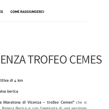
ES
COME RAGGIUNGERCI
ICENZA TROFEO CEMES
itiva di 4 km
nina berica
a Maratona di Vicenza – trofeo Cemes”
che si
Riviera Berica e con l’aggiunta di una versione