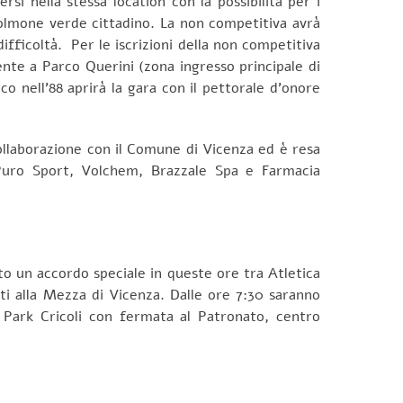
si nella stessa location con la possibilità per i
 polmone verde cittadino. La non competitiva avrà
difficoltà. Per le iscrizioni della non competitiva
ente a Parco Querini (zona ingresso principale di
o nell’88 aprirà la gara con il pettorale d’onore
 collaborazione con il Comune di Vicenza ed è resa
 Puro Sport, Volchem, Brazzale Spa e Farmacia
to un accordo speciale in queste ore tra Atletica
ti alla Mezza di Vicenza. Dalle ore 7:30 saranno
 Park Cricoli con fermata al Patronato, centro