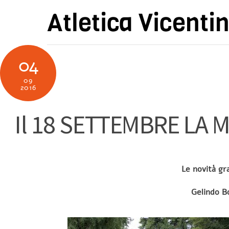
Skip
Atletica Vicenti
to
content
04
09
2016
Il 18 SETTEMBRE LA
Le novità gr
Gelindo Bo