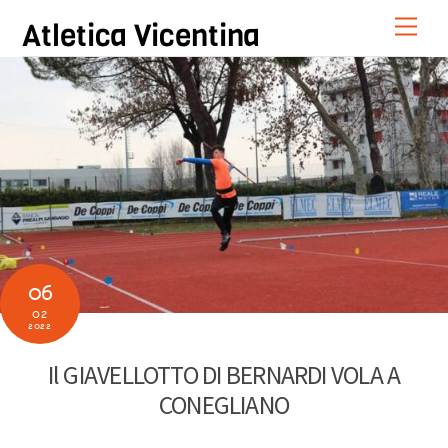
Skip
Men
Atletica Vicentina
to
content
06
02
2022
Il GIAVELLOTTO DI BERNARDI VOLA A
CONEGLIANO