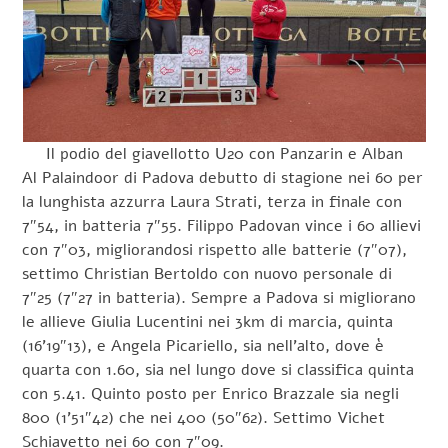
Il podio del giavellotto U20 con Panzarin e Alban
Al Palaindoor di Padova debutto di stagione nei 60 per
la lunghista azzurra Laura Strati, terza in finale con
7″54, in batteria 7″55. Filippo Padovan vince i 60 allievi
con 7″03, migliorandosi rispetto alle batterie (7″07),
settimo Christian Bertoldo con nuovo personale di
7″25 (7″27 in batteria). Sempre a Padova si migliorano
le allieve Giulia Lucentini nei 3km di marcia, quinta
(16’19″13), e Angela Picariello, sia nell’alto, dove è
quarta con 1.60, sia nel lungo dove si classifica quinta
con 5.41. Quinto posto per Enrico Brazzale sia negli
800 (1’51″42) che nei 400 (50″62). Settimo Vichet
Schiavetto nei 60 con 7″09.