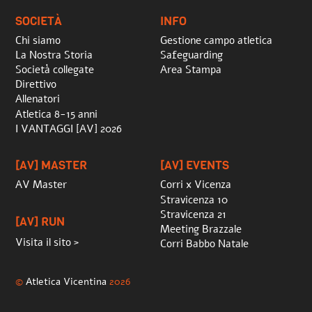
SOCIETÀ
INFO
Chi siamo
Gestione campo atletica
La Nostra Storia
Safeguarding
Società collegate
Area Stampa
Direttivo
Allenatori
Atletica 8-15 anni
I VANTAGGI [AV] 2026
[AV] MASTER
[AV] EVENTS
AV Master
Corri x Vicenza
Stravicenza 10
Stravicenza 21
[AV] RUN
Meeting Brazzale
Visita il sito >
Corri Babbo Natale
©
Atletica Vicentina
2026