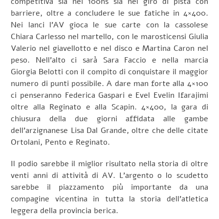
competitiva sia nei 100hs sia nel giro di pista con
barriere, oltre a concludere le sue fatiche in 4×400.
Nei lanci l’AV gioca le sue carte con la cassolese
Chiara Carlesso nel martello, con le marosticensi Giulia
Valerio nel giavellotto e nel disco e Martina Caron nel
peso. Nell’alto ci sarà Sara Faccio e nella marcia
Giorgia Belotti con il compito di conquistare il maggior
numero di punti possibile. A dare man forte alla 4×100
ci penseranno Federica Gaspari e Evel Evelin Ifarajimi
oltre alla Reginato e alla Scapin. 4×400, la gara di
chiusura della due giorni affidata alle gambe
dell’arzignanese Lisa Dal Grande, oltre che delle citate
Ortolani, Pento e Reginato.
Il podio sarebbe il miglior risultato nella storia di oltre
venti anni di attività di AV. L’argento o lo scudetto
sarebbe il piazzamento più importante da una
compagine vicentina in tutta la storia dell’atletica
leggera della provincia berica.