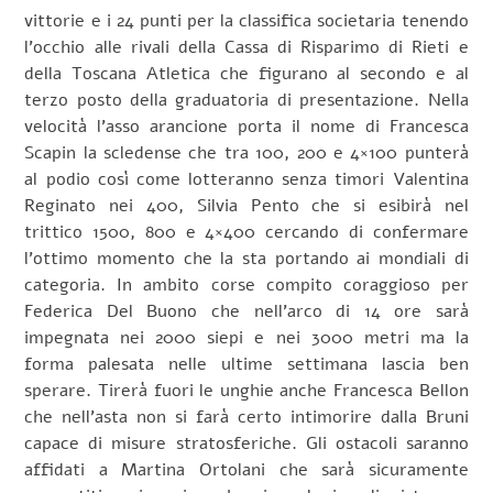
vittorie e i 24 punti per la classifica societaria tenendo
l’occhio alle rivali della Cassa di Risparimo di Rieti e
della Toscana Atletica che figurano al secondo e al
terzo posto della graduatoria di presentazione. Nella
velocità l’asso arancione porta il nome di Francesca
Scapin la scledense che tra 100, 200 e 4×100 punterà
al podio così come lotteranno senza timori Valentina
Reginato nei 400, Silvia Pento che si esibirà nel
trittico 1500, 800 e 4×400 cercando di confermare
l’ottimo momento che la sta portando ai mondiali di
categoria. In ambito corse compito coraggioso per
Federica Del Buono che nell’arco di 14 ore sarà
impegnata nei 2000 siepi e nei 3000 metri ma la
forma palesata nelle ultime settimana lascia ben
sperare. Tirerà fuori le unghie anche Francesca Bellon
che nell’asta non si farà certo intimorire dalla Bruni
capace di misure stratosferiche. Gli ostacoli saranno
affidati a Martina Ortolani che sarà sicuramente