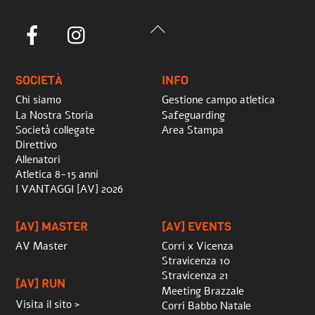
Back
Facebook
Instagram
To
Top
SOCIETÀ
INFO
Chi siamo
Gestione campo atletica
La Nostra Storia
Safeguarding
Società collegate
Area Stampa
Direttivo
Allenatori
Atletica 8-15 anni
I VANTAGGI [AV] 2026
[AV] MASTER
[AV] EVENTS
AV Master
Corri x Vicenza
Stravicenza 10
Stravicenza 21
[AV] RUN
Meeting Brazzale
Visita il sito >
Corri Babbo Natale