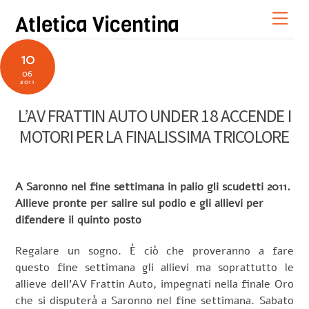
Skip
Men
Atletica Vicentina
to
content
10
06
2011
L’AV FRATTIN AUTO UNDER 18 ACCENDE I
MOTORI PER LA FINALISSIMA TRICOLORE
A Saronno nel fine settimana in palio gli scudetti 2011.
Allieve pronte per salire sul podio e gli allievi per
difendere il quinto posto
Regalare un sogno. È ciò che proveranno a fare
questo fine settimana gli allievi ma soprattutto le
allieve dell’AV Frattin Auto, impegnati nella finale Oro
che si disputerà a Saronno nel fine settimana. Sabato