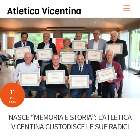
Skip
Men
Atletica Vicentina
to
content
11
06
2026
NASCE “MEMORIA E STORIA”: L’ATLETICA
VICENTINA CUSTODISCE LE SUE RADICI