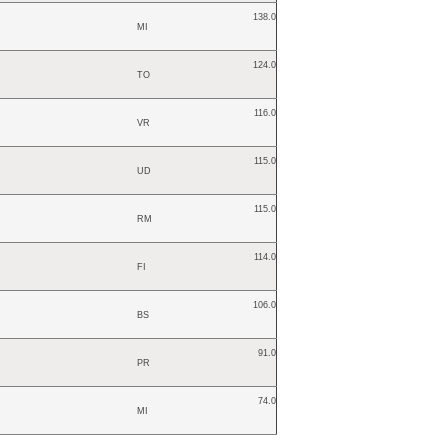
138.0
MI
124.0
TO
116.0
VR
115.0
UD
115.0
RM
114.0
FI
106.0
BS
91.0
PR
74.0
MI