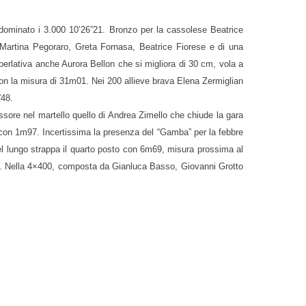
 dominato i 3.000 10’26”21. Bronzo per la cassolese Beatrice
i Martina Pegoraro, Greta Fornasa, Beatrice Fiorese e di una
erlativa anche Aurora Bellon che si migliora di 30 cm, vola a
con la misura di 31m01. Nei 200 allieve brava Elena Zermiglian
”48.
ssore nel martello quello di Andrea Zimello che chiude la gara
con 1m97. Incertissima la presenza del “Gamba” per la febbre
nel lungo strappa il quarto posto con 6m69, misura prossima al
”. Nella 4×400, composta da Gianluca Basso, Giovanni Grotto