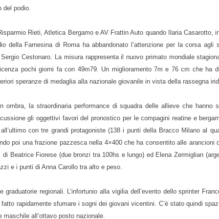
 del podio.
Risparmio Rieti, Atletica Bergamo e AV Frattin Auto quando Ilaria Casarotto, in
io della Farnesina di Roma ha abbandonato l’attenzione per la corsa agli sc
 Sergio Cestonaro. La misura rappresenta il nuovo primato mondiale stagional
Vicenza pochi giorni fa con 49m79. Un miglioramento 7m e 76 cm che ha dell’i
ori speranze di medaglia alla nazionale giovanile in vista della rassegna irid
o in ombra, la straordinaria performance di squadra delle allieve che hanno 
ussione gli oggettivi favori del pronostico per le compagini reatine e berga
ll’ultimo con tre grandi protagoniste (138 i punti della Bracco Milano al qua
do poi una frazione pazzesca nella 4×400 che ha consentito alle arancioni di
di Beatrice Fiorese (due bronzi tra 100hs e lungo) ed Elena Zermiglian (arge
azzi e i punti di Anna Carollo tra alto e peso.
e graduatorie regionali. L’infortunio alla vigilia dell’evento dello sprinter F
tto rapidamente sfumare i sogni dei giovani vicentini. C’è stato quindi spazio p
 maschile all’ottavo posto nazionale.