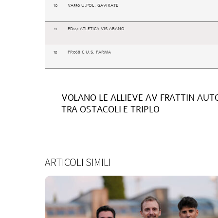
10
VA550 U.POL. GAVIRATE
11
PD141 ATLETICA VIS ABANO
12
PR068 C.U.S. PARMA
VOLANO LE ALLIEVE AV FRATTIN AUTO
TRA OSTACOLI E TRIPLO
ARTICOLI SIMILI