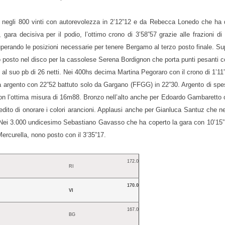
ellò negli 800 vinti con autorevolezza in 2’12”12 e da Rebecca Lonedo che ha
gara decisiva per il podio, l’ottimo crono di 3’58”57 grazie alle frazioni d
perando le posizioni necessarie per tenere Bergamo al terzo posto finale. Sup
o posto nel disco per la cassolese Serena Bordignon che porta punti pesanti 
o al suo pb di 26 netti. Nei 400hs decima Martina Pegoraro con il crono di 1’11
Ceola argento con 22”52 battuto solo da Gargano (FFGG) in 22”30. Argento di spe
on l’ottima misura di 16m88. Bronzo nell’alto anche per Edoardo Gambaretto 
impedito di onorare i colori arancioni. Applausi anche per Gianluca Santuz che 
 Nei 3.000 undicesimo Sebastiano Gavasso che ha coperto la gara con 10’15
ercurella, nono posto con il 3’35”17.
172.0
RI
170.0
VI
167.0
BG