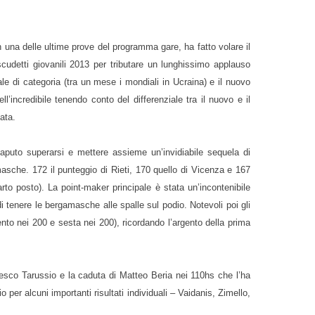
 una delle ultime prove del programma gare, ha fatto volare il
udetti giovanili 2013 per tributare un lunghissimo applauso
e di categoria (tra un mese i mondiali in Ucraina) e il nuovo
ncredibile tenendo conto del differenziale tra il nuovo e il
ata.
saputo superarsi e mettere assieme un’invidiabile sequela di
masche. 172 il punteggio di Rieti, 170 quello di Vicenza e 167
rto posto). La point-maker principale è stata un’incontenibile
 tenere le bergamasche alle spalle sul podio. Notevoli poi gli
nto nei 200 e sesta nei 200), ricordando l’argento della prima
rancesco Tarussio e la caduta di Matteo Beria nei 110hs che l’ha
er alcuni importanti risultati individuali – Vaidanis, Zimello,