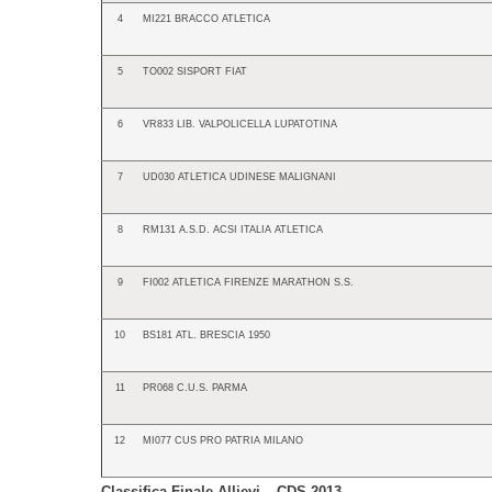
4
MI221 BRACCO ATLETICA
5
TO002 SISPORT FIAT
6
VR833 LIB. VALPOLICELLA LUPATOTINA
7
UD030 ATLETICA UDINESE MALIGNANI
8
RM131 A.S.D. ACSI ITALIA ATLETICA
9
FI002 ATLETICA FIRENZE MARATHON S.S.
10
BS181 ATL. BRESCIA 1950
11
PR068 C.U.S. PARMA
12
MI077 CUS PRO PATRIA MILANO
Classifica Finale Allievi – CDS 2013