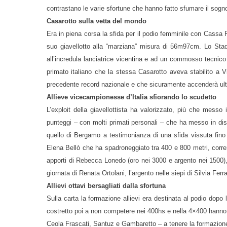
contrastano le varie sfortune che hanno fatto sfumare il sogno
Casarotto sulla vetta del mondo
Era in piena corsa la sfida per il podio femminile con Cassa 
suo giavellotto alla “marziana” misura di 56m97cm. Lo Stad
all’incredula lanciatrice vicentina e ad un commosso tecnico
primato italiano che la stessa Casarotto aveva stabilito a 
precedente record nazionale e che sicuramente accenderà ulteri
Allieve vicecampionesse d’Italia sfiorando lo scudetto
L’exploit della giavellottista ha valorizzato, più che mess
punteggi – con molti primati personali – che ha messo in disc
quello di Bergamo a testimonianza di una sfida vissuta fino a
Elena Bellò che ha spadroneggiato tra 400 e 800 metri, corren
apporti di Rebecca Lonedo (oro nei 3000 e argento nei 1500), 
giornata di Renata Ortolani, l’argento nelle siepi di Silvia Ferr
Allievi ottavi bersagliati dalla sfortuna
Sulla carta la formazione allievi era destinata al podio dopo l
costretto poi a non competere nei 400hs e nella 4×400 hanno fa
Ceola Frascati, Santuz e Gambaretto – a tenere la formazione