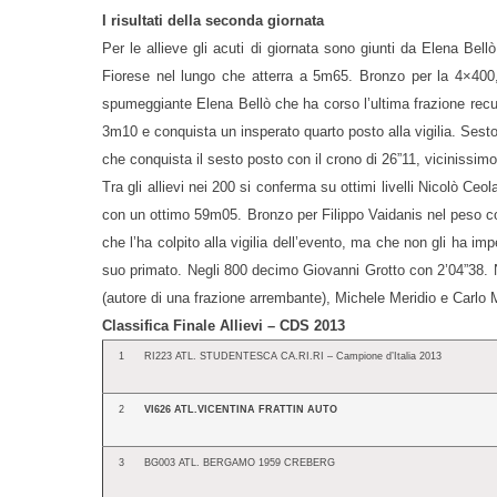
I risultati della seconda giornata
Per le allieve gli acuti di giornata sono giunti da Elena B
Fiorese nel lungo che atterra a 5m65. Bronzo per la 4×400, 
spumeggiante Elena Bellò che ha corso l’ultima frazione recu
3m10 e conquista un insperato quarto posto alla vigilia. Sest
che conquista il sesto posto con il crono di 26”11, vicinissim
Tra gli allievi nei 200 si conferma su ottimi livelli Nicolò 
con un ottimo 59m05. Bronzo per Filippo Vaidanis nel peso c
che l’ha colpito alla vigilia dell’evento, ma che non gli ha 
suo primato. Negli 800 decimo Giovanni Grotto con 2’04”38.
(autore di una frazione arrembante), Michele Meridio e Carlo M
Classifica Finale Allievi – CDS 2013
1
RI223 ATL. STUDENTESCA CA.RI.RI – Campione d’Italia 2013
2
VI626 ATL.VICENTINA FRATTIN AUTO
3
BG003 ATL. BERGAMO 1959 CREBERG