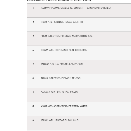
1
RM057 FIAMME GIALLE G. SIMONI – CAMPIONI D’ITALIA
2
RI223 ATL. STUDENTESCA CA.RI.RI
3
FI002 ATLETICA FIRENZE MARATHON S.S.
4
BG003 ATL. BERGAMO 1959 CREBERG
5
MO052 A.S. LA FRATELLANZA 1874
6
TO226 ATLETICA PIEMONTE ASD
7
PA001 A.S.D. C.U.S. PALERMO
8
VI626 ATL.VICENTINA FRATTIN AUTO
9
MI080 ATL. RICCARDI MILANO