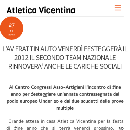
Skip
Men
Atletica Vicentina
to
content
27
11
2012
L’AV FRATTIN AUTO VENERDÌ FESTEGGERÀ IL
2012 IL SECONDO TEAM NAZIONALE
RINNOVERA’ ANCHE LE CARICHE SOCIALI
Al Centro Congressi Asso-Artigiani l’incontro di fine
anno per festeggiare un’annata contrassegnata dal
podio europeo Under 20 e dai due scudetti delle prove
multiple
Grande attesa in casa Atletica Vicentina per la festa
di fine anno che si terrà venerdì
prossimo,
30