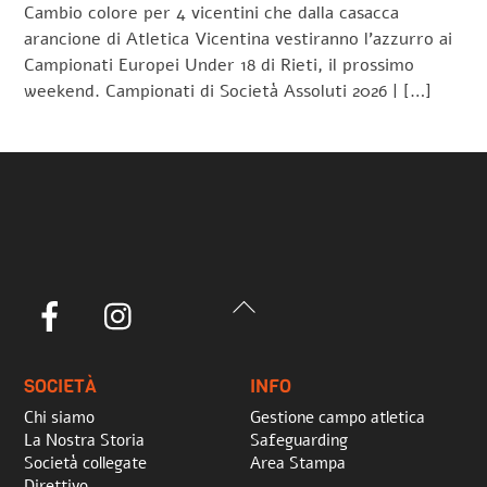
Cambio colore per 4 vicentini che dalla casacca
arancione di Atletica Vicentina vestiranno l’azzurro ai
Campionati Europei Under 18 di Rieti, il prossimo
weekend. Campionati di Società Assoluti 2026 | […]
Back
Facebook
Instagram
To
Top
SOCIETÀ
INFO
Chi siamo
Gestione campo atletica
La Nostra Storia
Safeguarding
Società collegate
Area Stampa
Direttivo