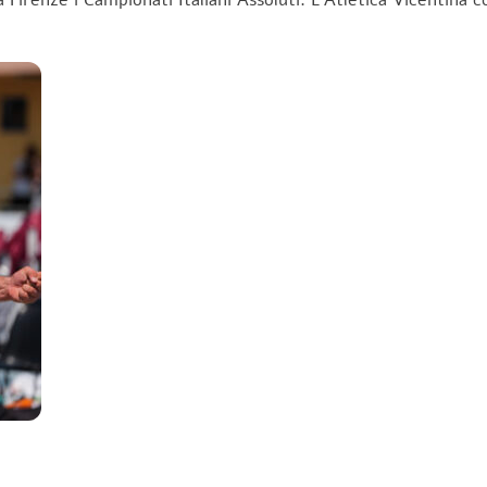
 Firenze i Campionati Italiani Assoluti. L’Atletica Vicentina