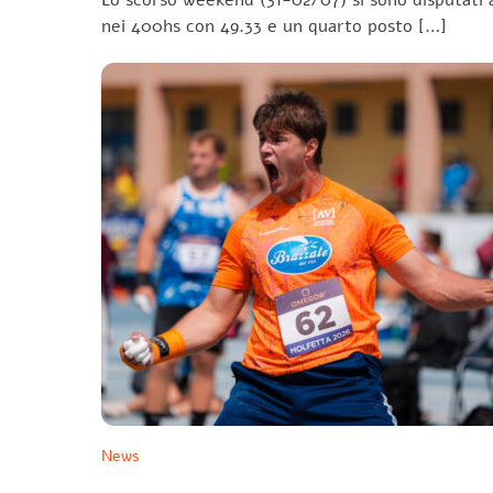
Lo scorso weekend (31-02/07) si sono disputati a
nei 400hs con 49.33 e un quarto posto […]
News