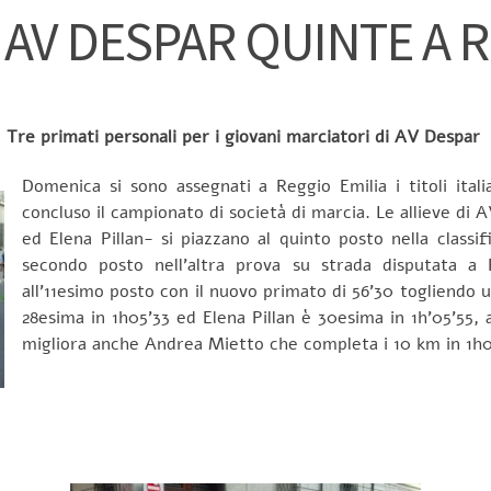
I AV DESPAR QUINTE A 
Tre primati personali per i giovani marciatori di AV Despar
Domenica si sono assegnati a Reggio Emilia i titoli itali
concluso il campionato di società di marcia. Le allieve di
ed Elena Pillan- si piazzano al quinto posto nella classi
secondo posto nell’altra prova su strada disputata a R
all’11esimo posto con il nuovo primato di 56’30 togliendo
28esima in 1h05’33 ed Elena Pillan è 30esima in 1h’05’55, a
migliora anche Andrea Mietto che completa i 10 km in 1h0