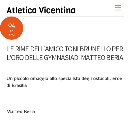
Skip
Men
Atletica Vicentina
to
content
04
12
2013
LE RIME DELL’AMICO TONI BRUNELLO PER
L’ORO DELLE GYMNASIADI MATTEO BERIA
Un piccolo omaggio allo specialista degli ostacoli, eroe
di Brasilia
Matteo Beria