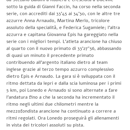
sotto la guida di Gianni Faccin, ha corso nella seconda
serie, con accrediti dai 33’45 ai 34’30, con le altre tre
azzurre Anna Arnaudo, Martina Merlo, tricolore
assoluto della specialità, e Federica Sugamiele; l’altra
azzurra e capitana Giovanna Epis ha gareggiato nella
serie con i migliori tempi. L’atleta arancione ha chiuso
al quarto con il nuovo primato di 33’27″56, abbassando
di quasi un minuto il precedente primato
contribuendo all’argento italiano dietro al team
inglese grazie al terzo tempo azzurro complessivo
dietro Epis e Arnaudo. La gara si è sviluppata con il
ritmo dettata da lepri e dalla scia luminosa per i primi
5 km, poi Lonedo e Arnaudo si sono alternate a fare
l’andatura fino a che la seconda ha incrementato il
ritmo negli ultimi due chilometri mentre la
mezzofondista arancione ha continuato a correre a
ritmi regolati. Ora Lonedo proseguirà gli allenamenti
in vista dei tricolori assoluti su pista.