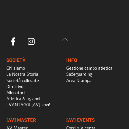
Back
Facebook
Instagram
To
Top
SOCIETÀ
INFO
Chi siamo
Gestione campo atletica
La Nostra Storia
Safeguarding
Società collegate
Area Stampa
Direttivo
Allenatori
Atletica 8-15 anni
I VANTAGGI [AV] 2026
[AV] MASTER
[AV] EVENTS
AV Master
Corri x Vicenza