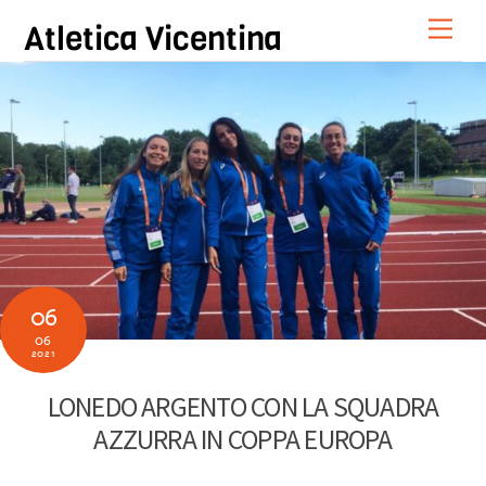
Skip
Men
Atletica Vicentina
to
content
06
06
2021
LONEDO ARGENTO CON LA SQUADRA
AZZURRA IN COPPA EUROPA