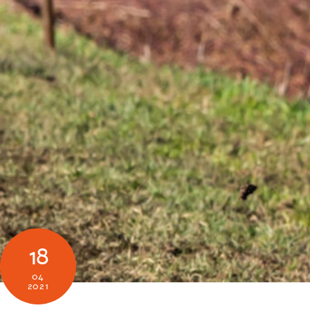
18
04
2021