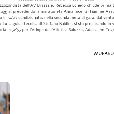
ezzofondista dell’AV Brazzale. Rebecca Lonedo chiude prima tra
ggia, precedendo la maratoneta Anna Incerti (Fiamme Azzurre
 in 34’23 condizionata, nella seconda metà di gara, dal vento 
o la guida tecnica di Stefano Baldini, si sta preparando in vis
ria in 32’53 per l’etiope dell’Atletica Saluzzo, Addisalem Teg
MURARO 