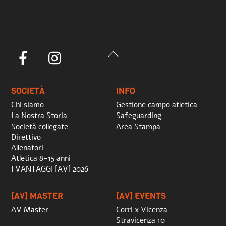
Back
Facebook
Instagram
To
Top
SOCIETÀ
INFO
Chi siamo
Gestione campo atletica
La Nostra Storia
Safeguarding
Società collegate
Area Stampa
Direttivo
Allenatori
Atletica 8-15 anni
I VANTAGGI [AV] 2026
[AV] MASTER
[AV] EVENTS
AV Master
Corri x Vicenza
Stravicenza 10