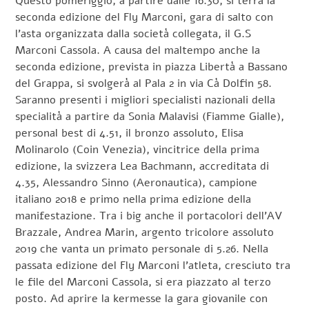
Questo pomeriggio, a partire dalle 16.30, si terrà la
seconda edizione del Fly Marconi, gara di salto con
l’asta organizzata dalla società collegata, il G.S
Marconi Cassola. A causa del maltempo anche la
seconda edizione, prevista in piazza Libertà a Bassano
del Grappa, si svolgerà al Pala 2 in via Cà Dolfin 58.
Saranno presenti i migliori specialisti nazionali della
specialità a partire da Sonia Malavisi (Fiamme Gialle),
personal best di 4.51, il bronzo assoluto, Elisa
Molinarolo (Coin Venezia), vincitrice della prima
edizione, la svizzera Lea Bachmann, accreditata di
4.35, Alessandro Sinno (Aeronautica), campione
italiano 2018 e primo nella prima edizione della
manifestazione. Tra i big anche il portacolori dell’AV
Brazzale, Andrea Marin, argento tricolore assoluto
2019 che vanta un primato personale di 5.26. Nella
passata edizione del Fly Marconi l’atleta, cresciuto tra
le file del Marconi Cassola, si era piazzato al terzo
posto. Ad aprire la kermesse la gara giovanile con