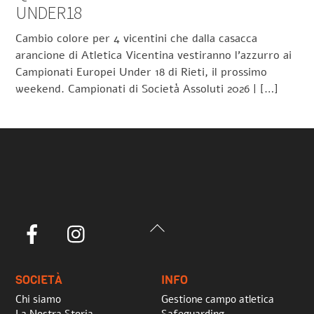
UNDER18
Cambio colore per 4 vicentini che dalla casacca
arancione di Atletica Vicentina vestiranno l’azzurro ai
Campionati Europei Under 18 di Rieti, il prossimo
weekend. Campionati di Società Assoluti 2026 | […]
Back
Facebook
Instagram
To
Top
SOCIETÀ
INFO
Chi siamo
Gestione campo atletica