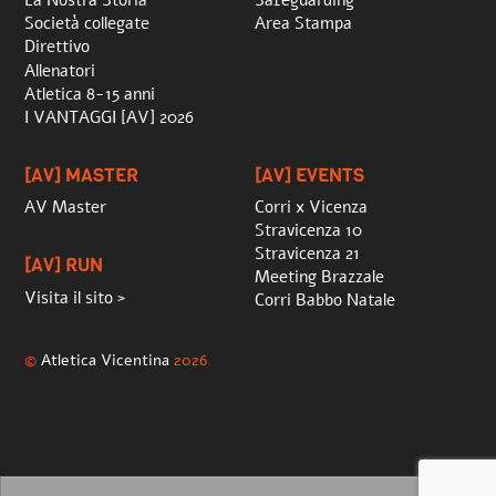
La Nostra Storia
Safeguarding
Società collegate
Area Stampa
Direttivo
Allenatori
Atletica 8-15 anni
I VANTAGGI [AV] 2026
[AV] MASTER
[AV] EVENTS
AV Master
Corri x Vicenza
Stravicenza 10
Stravicenza 21
[AV] RUN
Meeting Brazzale
Visita il sito >
Corri Babbo Natale
©
Atletica Vicentina
2026