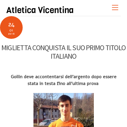
Skip
Men
Atletica Vicentina
to
content
24
01
2016
MIGLIETTA CONQUISTA IL SUO PRIMO TITOLO
ITALIANO
Gollin deve accontentarsi dell’argento dopo essere
stata in testa fino all’ultima prova