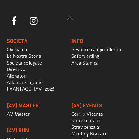
Back
Facebook
Instagram
To
Top
SOCIETÀ
INFO
Chi siamo
Gestione campo atletica
La Nostra Storia
Safeguarding
Società collegate
Area Stampa
Direttivo
Allenatori
Atletica 8-15 anni
I VANTAGGI [AV] 2026
[AV] MASTER
[AV] EVENTS
AV Master
Corri x Vicenza
Stravicenza 10
Stravicenza 21
[AV] RUN
Meeting Brazzale