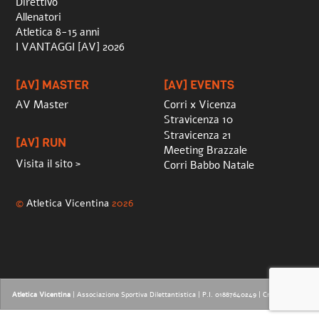
Direttivo
Allenatori
Atletica 8-15 anni
I VANTAGGI [AV] 2026
[AV] MASTER
[AV] EVENTS
AV Master
Corri x Vicenza
Stravicenza 10
Stravicenza 21
[AV] RUN
Meeting Brazzale
Visita il sito >
Corri Babbo Natale
©
Atletica Vicentina
2026
Atletica Vicentina
| Associazione Sportiva Dilettantistica | P.I. 01887640249 |
Credits