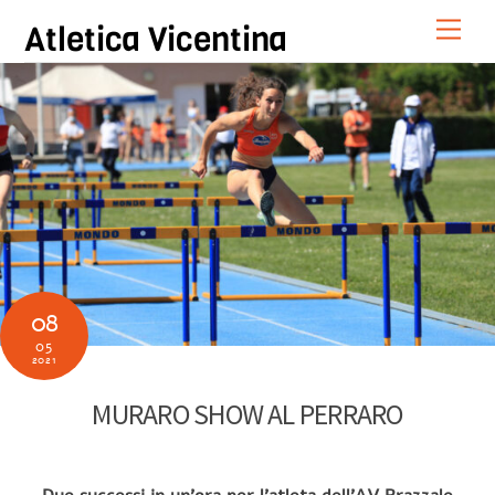
Skip
Men
Atletica Vicentina
to
content
08
05
2021
MURARO SHOW AL PERRARO