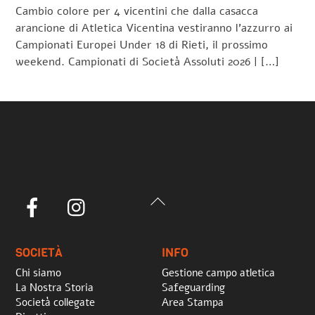
Cambio colore per 4 vicentini che dalla casacca
arancione di Atletica Vicentina vestiranno l’azzurro ai
Campionati Europei Under 18 di Rieti, il prossimo
weekend. Campionati di Società Assoluti 2026 | […]
Back
Facebook
Instagram
To
Top
SOCIETÀ
INFO
Chi siamo
Gestione campo atletica
La Nostra Storia
Safeguarding
Società collegate
Area Stampa