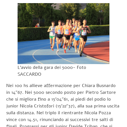
L’avvio della gara dei 5000- Foto
SACCARDO
Nei 100 hs allieve affermazione per Chiara Busnardo
in 14″67. Nei 5000 secondo posto per Pietro Sartore
che si migliora fino a 15’04″61, ai piedi del podio lo
junior Nicola Cristofori (15’22″37), alla sua prima uscita
sulla distanza. Nel triplo il rientrante Nicola Pozza
vince con 14.51, rinunciando ai successivi tre salti di
finali. Progressi per gli junior Davide Triban, che si