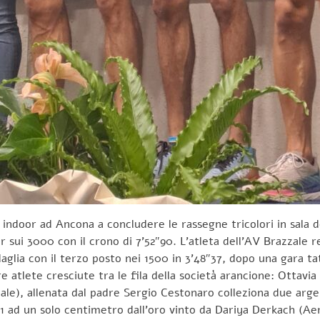
 indoor ad Ancona a concludere le rassegne tricolori in sala do
 sui 3000 con il crono di 7’52″90. L’atleta dell’AV Brazzale
glia con il terzo posto nei 1500 in 3’48″37, dopo una gara ta
re atlete cresciute tra le fila della società arancione: Ottavi
e), allenata dal padre Sergio Cestonaro colleziona due argent
11 ad un solo centimetro dall’oro vinto da Dariya Derkach (Ae