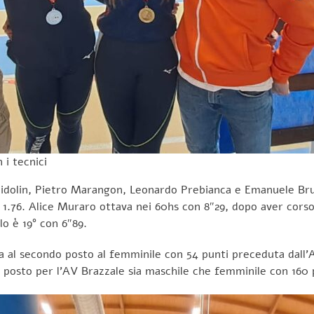
 i tecnici
idolin, Pietro Marangon, Leonardo Prebianca e Emanuele Brune
n 1.76. Alice Muraro ottava nei 60hs con 8″29, dopo aver corso
o è 19° con 6″89.
zza al secondo posto al femminile con 54 punti preceduta dall’A
 posto per l’AV Brazzale sia maschile che femminile con 160 p