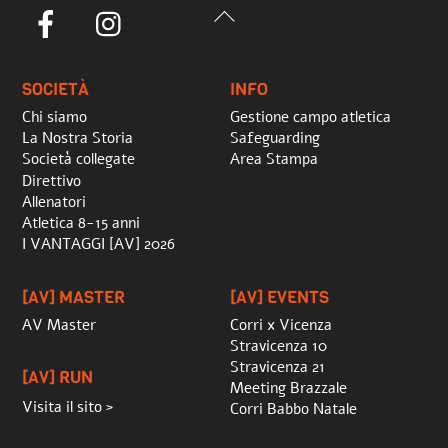
Back
Facebook
Instagram
To
Top
SOCIETÀ
INFO
Chi siamo
Gestione campo atletica
La Nostra Storia
Safeguarding
Società collegate
Area Stampa
Direttivo
Allenatori
Atletica 8-15 anni
I VANTAGGI [AV] 2026
[AV] MASTER
[AV] EVENTS
AV Master
Corri x Vicenza
Stravicenza 10
Stravicenza 21
[AV] RUN
Meeting Brazzale
Visita il sito >
Corri Babbo Natale