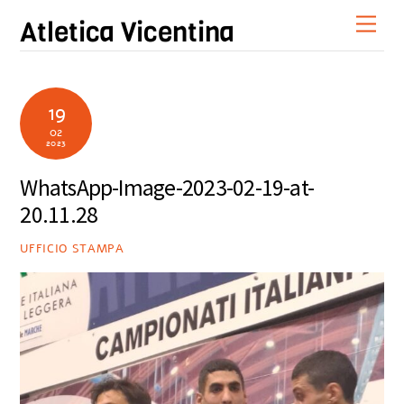
Skip
Men
Atletica Vicentina
to
content
19
02
2023
WhatsApp-Image-2023-02-19-at-
20.11.28
UFFICIO STAMPA