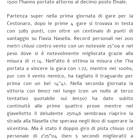
1500 l’hanno portato attorno al decimo posto finale.
Partenza super nella prima giornata di gare per la
Cestonaro, dopo le prime 4 gare si trovava in testa
con 3283 punti, con oltre un centinaio di punti di
vantaggio su Flavia Nasella. Record personali nei 200
metri chiusi contro vento con un notevole 25″09 e nel
peso dove si è notevolmente migliorata grazie alla
misura di 11.14. Nell’alto è ottima la misura che l’ha
portata a vincere la gara con 1.72, mentre nei 100hs,
pur con il vento nemico, ha tagliato il traguardo per
prima con un bel 14″41. Nella seconda giornata la
vittoria con 6m07 nel lungo (con un nullo al terzo
tentativo quotabile sui 6m30) ha dato subito
continuità alle prime quattro prove mentre nel
giavellotto il deludente 25m46 sembrava riaprire la
strada alla Nasella che sperava negli 800 di superare la
vicentina. Ma è stato il doppio giro di pista chiuso col
personale di 2’25”04 (ben 5 secondi migliorati) a