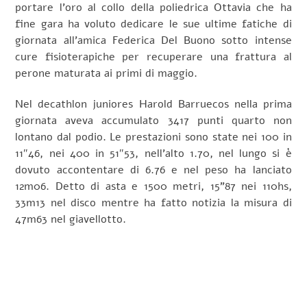
portare l’oro al collo della poliedrica Ottavia che ha
fine gara ha voluto dedicare le sue ultime fatiche di
giornata all’amica Federica Del Buono sotto intense
cure fisioterapiche per recuperare una frattura al
perone maturata ai primi di maggio.
Nel decathlon juniores Harold Barruecos nella prima
giornata aveva accumulato 3417 punti quarto non
lontano dal podio. Le prestazioni sono state nei 100 in
11″46, nei 400 in 51″53, nell’alto 1.70, nel lungo si è
dovuto accontentare di 6.76 e nel peso ha lanciato
12m06. Detto di asta e 1500 metri, 15”87 nei 110hs,
33m13 nel disco mentre ha fatto notizia la misura di
47m63 nel giavellotto.