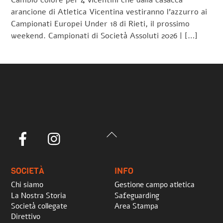
Cambio colore per 4 vicentini che dalla casacca
arancione di Atletica Vicentina vestiranno l’azzurro ai
Campionati Europei Under 18 di Rieti, il prossimo
weekend. Campionati di Società Assoluti 2026 | […]
Back
Facebook
Instagram
To
Top
SOCIETÀ
INFO
Chi siamo
Gestione campo atletica
La Nostra Storia
Safeguarding
Società collegate
Area Stampa
Direttivo