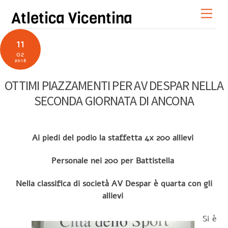
Skip
Men
Atletica Vicentina
to
content
11
02
2018
OTTIMI PIAZZAMENTI PER AV DESPAR NELLA
SECONDA GIORNATA DI ANCONA
Ai piedi del podio la staffetta 4x 200 allievi
Personale nei 200 per Battistella
Nella classifica di società AV Despar è quarta con gli
allievi
Si è