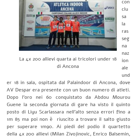
con
clu
sa
la
ras
seg
na
naz
La 4x 200 allievi quarta ai tricolori under 18
ion
di Ancona
ale
und
er 18 in sala, ospitata dal Palaindoor di Ancona, dove
AV Despar era presente con un buon numero di atleti.
Dopo l’oro nei 60 conquistato da Abdou Mourou
Guene la seconda giornata di gare ha visto il quinto
posto di Liyu Scarlassara nell’alto senza errori fino a
1m 85 ma poi non è riuscito a trovare il salto giusto
per superare 1m90. Ai piedi del podio il quartetto
della 4x 200 allievi (Milan Zivojinovic, Enrico Balsemin,