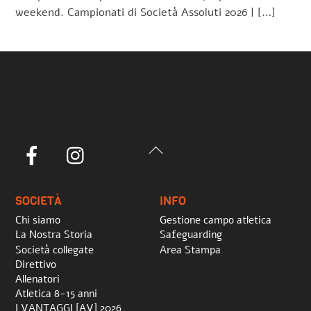
weekend. Campionati di Società Assoluti 2026 | […]
Back
Facebook
Instagram
To
Top
SOCIETÀ
INFO
Chi siamo
Gestione campo atletica
La Nostra Storia
Safeguarding
Società collegate
Area Stampa
Direttivo
Allenatori
Atletica 8-15 anni
I VANTAGGI [AV] 2026