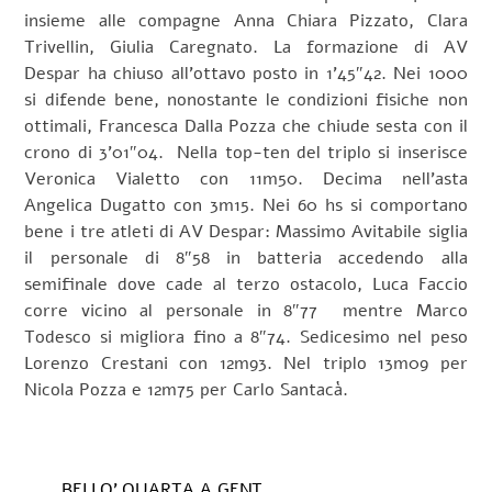
insieme alle compagne Anna Chiara Pizzato, Clara
Trivellin, Giulia Caregnato. La formazione di AV
Despar ha chiuso all’ottavo posto in 1’45″42. Nei 1000
si difende bene, nonostante le condizioni fisiche non
ottimali, Francesca Dalla Pozza che chiude sesta con il
crono di 3’01″04. Nella top-ten del triplo si inserisce
Veronica Vialetto con 11m50. Decima nell’asta
Angelica Dugatto con 3m15. Nei 60 hs si comportano
bene i tre atleti di AV Despar: Massimo Avitabile siglia
il personale di 8″58 in batteria accedendo alla
semifinale dove cade al terzo ostacolo, Luca Faccio
corre vicino al personale in 8″77 mentre Marco
Todesco si migliora fino a 8″74. Sedicesimo nel peso
Lorenzo Crestani con 12m93. Nel triplo 13m09 per
Nicola Pozza e 12m75 per Carlo Santacà.
BELLO’ QUARTA A GENT