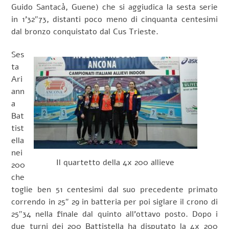
Guido Santacà, Guene) che si aggiudica la sesta serie
in 1’32″73, distanti poco meno di cinquanta centesimi
dal bronzo conquistato dal Cus Trieste.
Ses
ta
Ari
ann
a
Bat
tist
ella
nei
Il quartetto della 4x 200 allieve
200
che
toglie ben 51 centesimi dal suo precedente primato
correndo in 25″ 29 in batteria per poi siglare il crono di
25″34 nella finale dal quinto all’ottavo posto. Dopo i
due turni dei 200 Battistella ha disputato la 4x 200