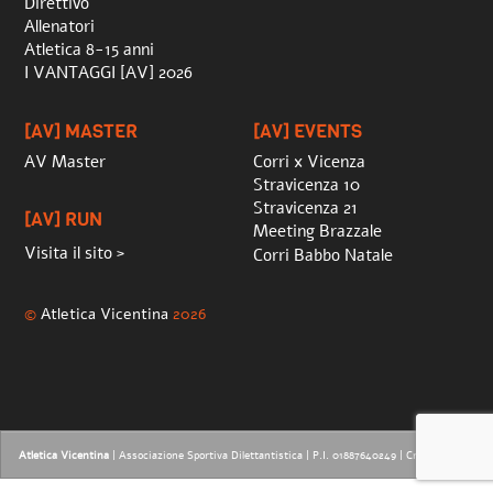
Direttivo
Allenatori
Atletica 8-15 anni
I VANTAGGI [AV] 2026
[AV] MASTER
[AV] EVENTS
AV Master
Corri x Vicenza
Stravicenza 10
Stravicenza 21
[AV] RUN
Meeting Brazzale
Visita il sito >
Corri Babbo Natale
©
Atletica Vicentina
2026
Atletica Vicentina
| Associazione Sportiva Dilettantistica | P.I. 01887640249 |
Credits