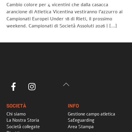
Cambio colore per 4 vicentini che dalla casacca
arancione di Atletica Vicentina vestiranno l’azzurro ai
Campionati Europei Under 18 di Rieti, il prossimo
weekend. Campionati di Società Assoluti 2026 | […]
Back
Facebook
Instagram
To
Top
SOCIETÀ
INFO
Chi siamo
Gestione campo atletica
La Nostra Storia
Safeguarding
Società collegate
Area Stampa